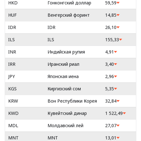
HKD
Гонконгский доллар
59,59
HUF
Венгерский форинт
14,85
IDR
IDR
26,10
ILS
ILS
155,33
INR
Индийская рупия
4,91
IRR
Иранский риал
3,40
JPY
Японская иена
2,96
KGS
Киргизский сом
5,35
KRW
Вон Республики Корея
32,84
KWD
Кувейтский динар
1 522,49
MDL
Молдавский лей
27,07
MNT
MNT
13,01