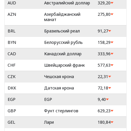
AUD
Австралийский доллар
329,20
AZN
Азербайджанский
275,80
манат
BRL
Бразильский реал
91,27
BYN
Белорусский рубль
158,29
CAD
Канадский доллар
333,96
CHF
Швейцарский франк
577,63
CZK
Чешская крона
22,31
DKK
Датская крона
72,18
EGP
EGP
9,40
GBP
Фунт стерлингов
629,23
GEL
Лари
180,84