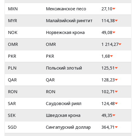
MXN
Мексиканское песо
27,10
MYR
Малайзийский ринггит
114,38
NOK
Норвежская крона
49,08
OMR
OMR
1 214,27
PKR
PKR
1,68
PLN
Польский злотый
125,51
QAR
QAR
128,23
RON
RON
102,71
SAR
Саудовский риял
124,48
SEK
Шведская крона
49,35
SGD
Сингапурский доллар
364,71