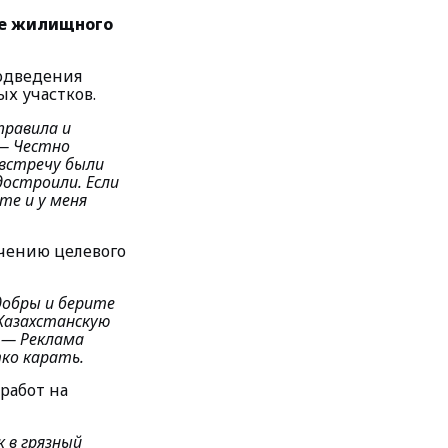
ре жилищного
подведения
х участков.
правила и
— Честно
 встречу были
остроили. Если
те и у меня
чению целевого
добры и берите
Казахстанскую
.
— Реклама
ко карать.
работ на
 в грязный