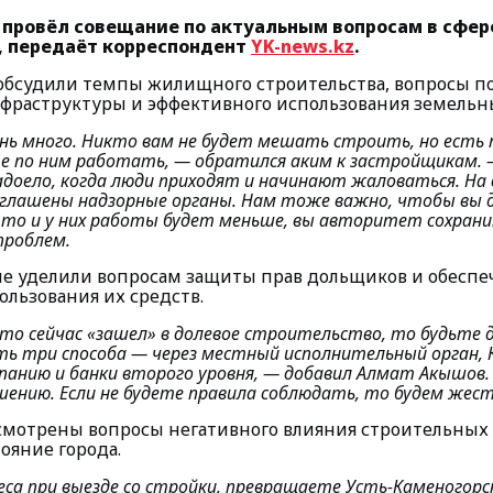
провёл совещание по актуальным вопросам в сфе
, передаёт корреспондент
YK-news.kz
.
 обсудили темпы жилищного строительства, вопросы 
раструктуры и эффективного использования земельны
нь много. Никто вам не будет мешать строить, но есть 
те по ним работать
, — обратился аким к застройщикам.
адоело, когда люди приходят и начинают жаловаться. На
иглашены надзорные органы. Нам тоже важно, чтобы вы д
то и у них работы будет меньше, вы авторитет сохрани
проблем.
е уделили вопросам защиты прав дольщиков и обеспе
ользования их средств.
кто сейчас «зашел» в долевое строительство, то будьте 
ть три способа — через местный исполнительный орган, 
анию и банки второго уровня
, — добавил Алмат Акышов
ению. Если не будете правила соблюдать, то будем жест
смотрены вопросы негативного влияния строительных 
ояние города.
са при выезде со стройки, превращаете Усть-Каменогорск