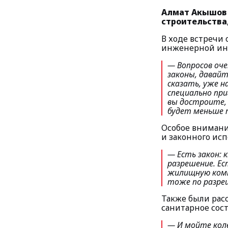
Алмат Акышов 
строительства
В ходе встречи
инженерной инф
— Вопросов оче
законы, давай
сказать, уже н
специально пр
вы достроите, 
будет меньше 
Особое внимани
и законного исп
— Есть закон: 
разрешение. Ес
жилищную комп
тоже по разреш
Также были рас
санитарное сост
— И мойте коле