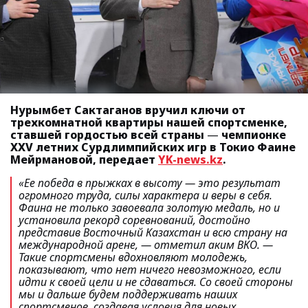
Нурымбет Сактаганов вручил ключи от
трехкомнатной квартиры нашей спортсменке,
ставшей гордостью всей страны
—
чемпионке
XXV летних Сурдлимпийских игр в Токио Фаине
Мейрмановой, передает
YK-news.kz
.
«Ее победа в прыжках в высоту — это результат
огромного труда, силы характера и веры в себя.
Фаина не только завоевала золотую медаль, но и
установила рекорд соревнований, достойно
представив Восточный Казахстан и всю страну на
международной арене, —
отметил аким ВКО.
—
Такие спортсмены вдохновляют молодежь,
показывают, что нет ничего невозможного, если
идти к своей цели и не сдаваться. Со своей стороны
мы и дальше будем поддерживать наших
спортсменов, создавая условия для новых