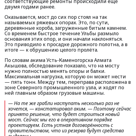
соответствующие ремонты происходили ещё
двумя годами ранее.
Оказывается, мост до сих пор стоял на так
называемых ряжевых опорах. Это, по сути,
деревянные короба, загруженные битым камнем.
Со временем быстрое течение Ульбы размыло
основания этих опор, и они начали наклоняться.
Это приводило к просадке дорожного полотна, а в
итоге — к обрушению целого пролёта.
По словам акима Усть-Каменогорска Алмата
Акышова, обследование показало, что на мосту
нужно полностью менять опоры и балки.
Максимальная нагрузка, которую он может нести
— пять тонн. Между тем, переправа расположена в
зоне Северного промышленного узла, и ходят по
ней главным образом грузовые машины.
— На те же грабли наступать несколько раз не
хочется
, — констатировал аким.
— Поэтому сейчас
принято решение, что будет строиться новый
мост. Сейчас мы его в оперативном порядке
проектируем. Есть устная договорённость с
правительством, что из резерва будут средства