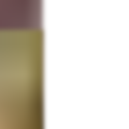
ает, как в
утреннюю часть
анно для себя.
 они дорогие и
сам. Для этого
 тоже
азчиков какая-то