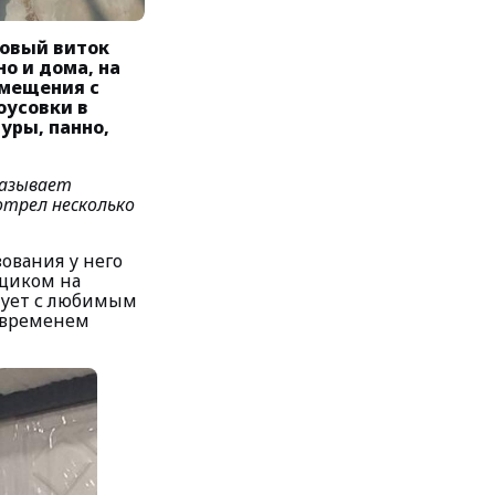
новый виток
но и дома, на
омещения с
оусовки в
уры, панно,
казывает
отрел несколько
ования у него
ьщиком на
рует с любимым
о временем