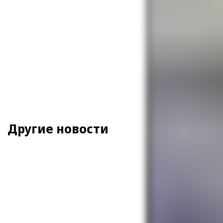
бизнес. Хотя за
декоративные з
— В настоящее
превратить его
Сейчас для мен
хорошо. А дал
И все же мастер
сделать мастерс
возле печки. И 
который в его р
Другие новости