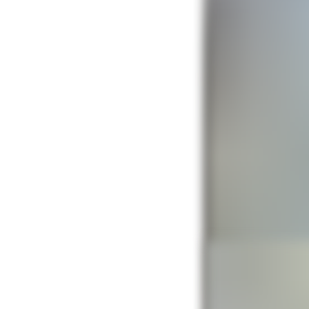
Предпросмот
Несмотря на та