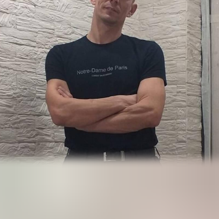
р
др делает из гипса и бетона садовые украшения, фигур
аборы и панно. Особенно увлекает его создание фигур