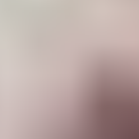
о, больше всего нравятся, —
улыбается мастер.
— А неда
фигурка бульдога. Я увидел ее случайно — стояла у челове
езшей краской. Когда-то копилкой была. Попросил отдать
теперь получаются вот такие симпатяжки. Окрашивание
Благо, в наше время проблем с красками нет
.