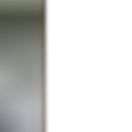
игурки,
ства немало.
др.
— Чтобы
раскруткой.
 не ухожу — и
расшириться,
 часто прямо
енная в гипсе,
andr_shmurygin81
)