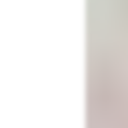
— Львы, наверн
заинтересовала 
побитая, с обл
снял форму — 
импровизация. 