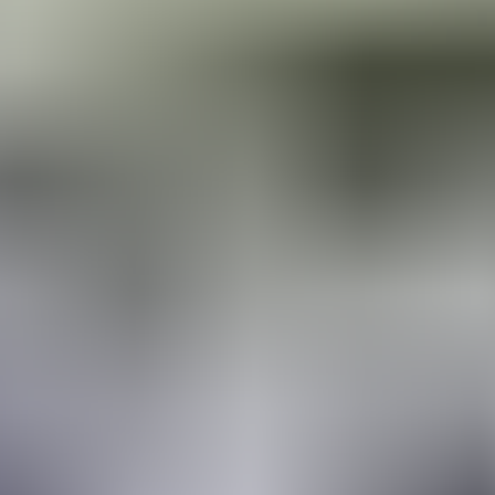
казы у него есть, особенно летом: садовые украшения, ф
аборы достаточно востребованы. И поклонников творче
 время это больше занятие для души, —
говорит Алексан
 в бизнес, нужно тратить больше времени, заниматься 
я главное — не доход, а удовольствие от процесса. В минус
ьше — время покажет.
 из Белоусовки признается, что мечтает когда-нибудь 
кую побольше. А пока он создает свои фигурки дома —
каждое новое изделие — это маленькая история, воплощ
уках превращается в красивую, добрую и живую вещь.
Фото предоставил Александр (
@alex