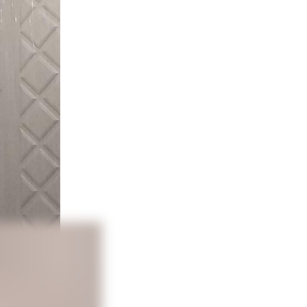
ы, вазоны,
ок животных.