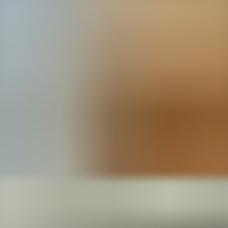
р
лант и пятилетний опыт, Александр не превращает хоб