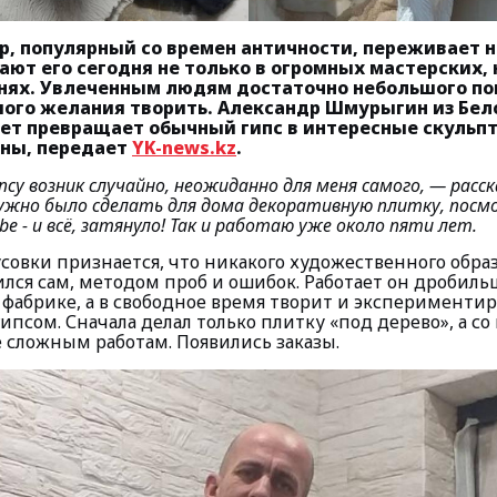
р, популярный со времен античности, переживает 
ают его сегодня не только в огромных мастерских, 
нях. Увлеченным людям достаточно небольшого п
шого желания творить. Александр Шмурыгин из Бел
лет превращает обычный гипс в интересные скульпт
оны, передает
YK-news.kz
.
псу возник случайно, неожиданно для меня самого, —
расс
ужно было сделать для дома декоративную плитку, посм
be - и всё, затянуло! Так и работаю уже около пяти лет.
совки признается, что никакого художественного образ
ился сам, методом проб и ошибок. Работает он дробил
 фабрике, а в свободное время творит и эксперименти
псом. Сначала делал только плитку «под дерево», а с
е сложным работам. Появились заказы.