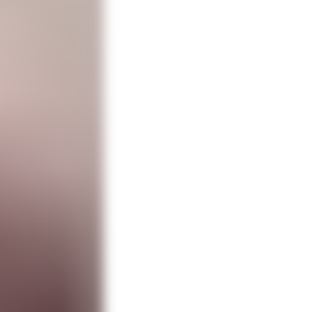
вно
ка во дворе, вся
, восстановил,
 фигурок —