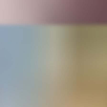
р
т экспериментировать, ищет новые формы. Он вспомин
огда еще не знал про силикон, залил гипс прямо во вн
й чеканки — копия получилась отличная. Сделал тогда п
покупают готовые формы для своих работ из гипса, но
уальности. Поэтому Александр научился создавать их 
кий силикон на маркетплейсах. Готовые формы мастер
ботать с ними по-своему увлекательно. Бывает, что зак
ма интересует.