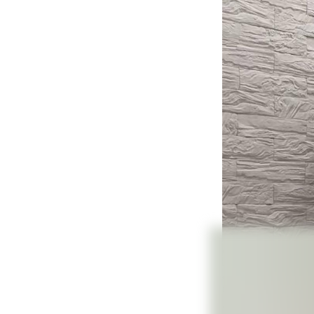
Предпросмот
Сегодня Алексан
декоративные з