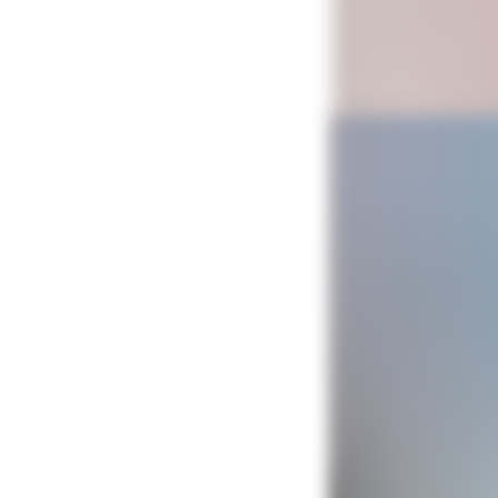
Предпросмот
Александр люби
самом начале, к
старой советско
Многие мастера 
лишены индивид
заказывает жид
приобретает. Ра
конкретная фор