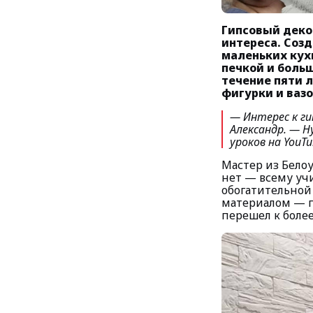
Гипсовый деко
интереса. Созд
маленьких кух
печкой и боль
течение пяти 
фигурки и ваз
— Интерес к ги
Александр.
— Н
уроков на YouTu
Мастер из Белоу
нет — всему уч
обогатительной
материалом — ги
перешел к боле