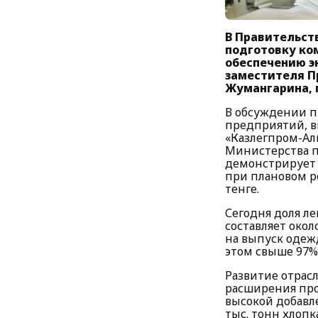
В Правительст
подготовку ко
обеспечению э
заместителя П
Жумангарина,
В обсуждении п
предприятий, вк
«Казлегпром-Ал
Министерства п
демонстрирует у
при плановом р
тенге.
Сегодня доля л
составляет окол
на выпуск одеж
этом свыше 97%
Развитие отрасл
расширения про
высокой добавле
тыс. тонн хлопк