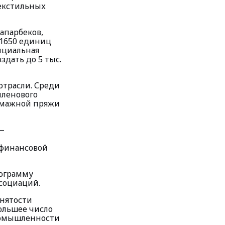
текстильных
апарбеков,
 1650 единиц
нциальная
здать до 5 тыс.
отрасли. Среди
иленового
умажной пряжи
—
 финансовой
рограмму
социаций.
анятости
большее число
ромышленности