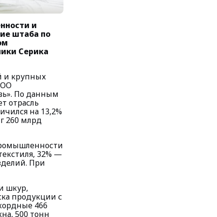
нности и
ие штаба по
ом
мики Серика
й и крупных
ТОО
вь». По данным
т отрасль
ичился на 13,2%
г 260 млрд
промышленности
 текстиля, 32% —
зделий. При
и шкур,
ска продукции с
екордные 466
кна, 500 тонн