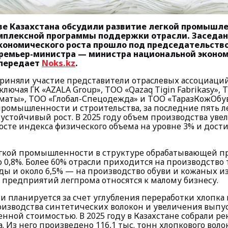
ве Казахстана обсудили развитие легкой промышле
мплексной программы поддержки отрасли. Заседан
кономического роста прошло под председательств
ремьер-министра — министра национальной эконо
 передает
Noks.kz
.
риняли участие представители отраслевых ассоциаци
лючая ГК «AZALA Group», ТОО «Qazaq Tigin Fabrikasy», 
маты», ТОО «Глобал-Спецодежда» и ТОО «ТаразКожОбу
ромышленности и строительства, за последние пять ле
стойчивый рост. В 2025 году объем производства увел
осте индекса физического объема на уровне 3% и дости
егкой промышленности в структуре обрабатывающей 
о 0,8%. Более 60% отрасли приходится на производство
ды и около 6,5% — на производство обуви и кожаных и
 предприятий легпрома относятся к малому бизнесу.
и планируется за счет углубления переработки хлопка 
изводства синтетических волокон и увеличения выпу
нной стоимостью. В 2025 году в Казахстане собрали р
а. Из него произведено 116,1 тыс. тонн хлопкового воло