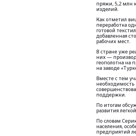
пряжи, 5,2 млн
изделий.
Как отметил ви
переработка од
готовой тексти
добавленная сто
рабочих мест.
В стране уже р
них — производ
геополотна на 
на заводе «Турк
Вместе с тем у
необходимость 
совершенствова
поддержки.
По итогам обсу
развития легко
По словам Сери
населения, особ
предприятий л