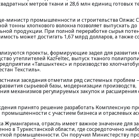
 квадратных метров ткани и 28,6 млн единиц готовых 
це-министр промышленности и строительства Олжас С
ной тонны хлопкового волокна позволяет выпускать до
льной продукции. При полной переработке сырья поте
имость может достигать 1,67 млрд долларов, а также со
еализуются проекты, формирующие задел для развития 
ство утеплителей KazFeltec, выпуск тканого полипроп
предприятии «Талшыктекс» и производство хлопчатоб
естан Текстиль».
частники заседания отметили ряд системных проблем 
развития сырьевой базы, модернизации производств,
ния механизмов регулируемых закупок и расширения
ждения принято решение разработать Комплексную п
й промышленности с участием бизнеса и отраслевых ас
ка Жумангарина, отрасль имеет важное значение для з
енно в Туркестанской области, где сосредоточено наи
егкой промышленности. Он поручил Министерству п