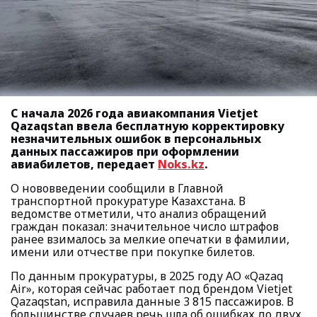
С начала 2026 года авиакомпания Vietjet
Qazaqstan ввела бесплатную корректировку
незначительных ошибок в персональных
данных пассажиров при оформлении
авиабилетов, передает
Noks.kz
.
О нововведении сообщили в Главной
транспортной прокуратуре Казахстана. В
ведомстве отметили, что анализ обращений
граждан показал: значительное число штрафов
ранее взималось за мелкие опечатки в фамилии,
имени или отчестве при покупке билетов.
По данным прокуратуры, в 2025 году АО «Qazaq
Air», которая сейчас работает под брендом Vietjet
Qazaqstan, исправила данные 3 815 пассажиров. В
большинстве случаев речь шла об ошибках до двух