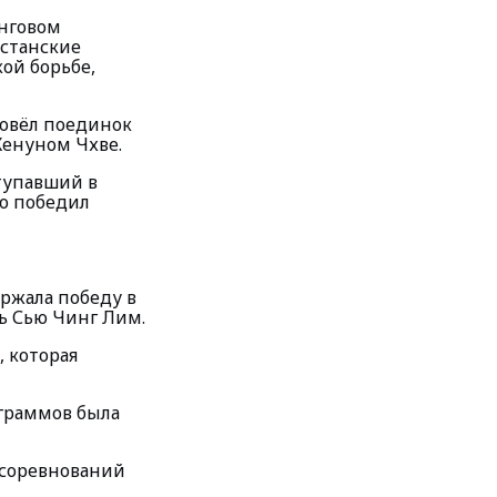
инговом
хстанские
ой борьбе,
ровёл поединок
Хенуном Чхве.
тупавший в
но победил
ержала победу в
ь Сью Чинг Лим.
 которая
ограммов была
 соревнований