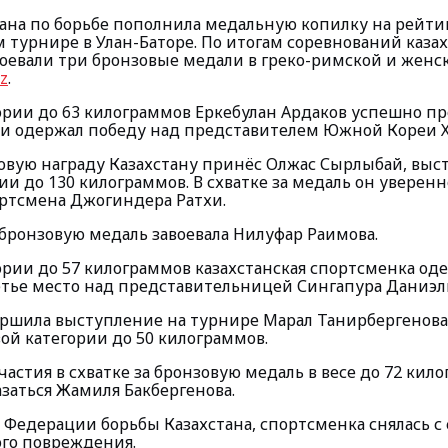
тана по борьбе пополнила медальную копилку на рейт
турнире в Улан-Баторе. По итогам соревнований каза
оевали три бронзовые медали в греко-римской и женск
z
.
гории до 63 килограммов Еркебулан Ардаков успешно п
о и одержал победу над представителем Южной Кореи 
овую награду Казахстану принёс Олжас Сырлыбай, выс
ии до 130 килограммов. В схватке за медаль он уверен
ртсмена Джогиндера Ратхи.
ронзовую медаль завоевала Нилуфар Раимова.
ории до 57 килограммов казахстанская спортсменка од
етье место над представительницей Сингапура Даниэл
ершила выступление на турнире Марал Танирбергенова,
вой категории до 50 килограммов.
участия в схватке за бронзовую медаль в весе до 72 кил
заться Жамиля Бакбергенова.
Федерации борьбы Казахстана, спортсменка снялась с
ого повреждения.