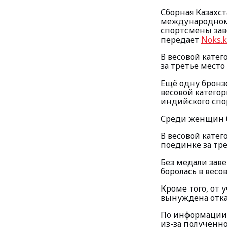
Сборная Казахс
международном 
спортсмены зав
передает
Noks.k
В весовой кате
за третье мест
Ещё одну бронз
весовой категор
индийского спо
Среди женщин б
В весовой катег
поединке за тр
Без медали зав
боролась в весо
Кроме того, от 
вынуждена отка
По информации 
из-за полученн