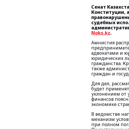
Сенат Казахста
Конституции, 
правонарушени
судебных испо
административ
Noks.kz
.
Амнистия распр
предпринимате
адвокатами и ю
юридических ли
гражданства. К
также админист
граждан и госуд
Для дел, рассм
будет применят
уклонением от 
финансов поясн
экономике стра
В ведомстве нап
механизм услов
при полном пог