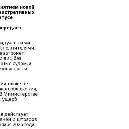
инятием новой
инистративных
атусе
передает
ивидуальными
сполнителями,
е затронет
и лиц без
нные судом, а
езопасности
ия также не
алогообложения,
 В Министерстве
й ущерб
же действует
пеней и штрафов
аря 2026 года.