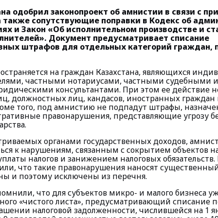
на одобрил законопроект об амнистии в связи с пр
а также сопутствующие поправки в Кодекс об адм
ях и Закон «Об исполнительном производстве и ст
лнителей». Документ предусматривает списание
ных штрафов для отдельных категорий граждан, 
остраняется на граждан Казахстана, являющихся инд
лями, частными нотариусами, частными судебными и
ридическими консультантами. При этом ее действие н
ц, должностных лиц, кандасов, иностранных граждан 
роме того, под амнистию не подпадут штрафы, назначе
ративные правонарушения, представляющие угрозу б
арства.
атриваемых органами государственных доходов, амнист
ься к нарушениям, связанным с сокрытием объектов н
уплаты налогов и занижением налоговых обязательств.
или, что такие правонарушения наносят существенны
ны и поэтому исключены из перечня.
омнили, что для субъектов микро- и малого бизнеса у
ного «чистого листа», предусматривающий списание 
ашении налоговой задолженности, числившейся на 1 янв