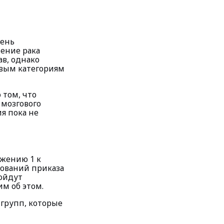
чень
ение рака
ав, однако
евым категориям
 том, что
 мозгового
я пока не
ожению 1 к
ований приказа
зойдут
м об этом.
 групп, которые