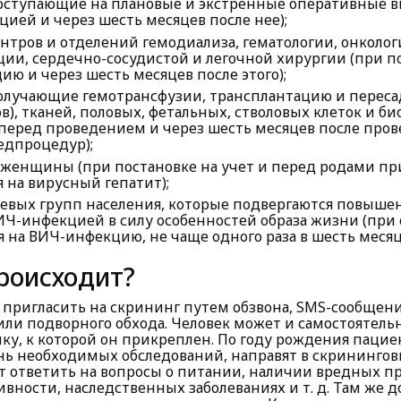
оступающие на плановые и экстренные оперативные в
цией и через шесть месяцев после нее);
тров и отделений гемодиализа, гематологии, онколог
ции, сердечно-сосудистой и легочной хирургии (при п
ию и через шесть месяцев после этого);
олучающие гемотрансфузии, трансплантацию и переса
ов), тканей, половых, фетальных, стволовых клеток и б
(перед проведением и через шесть месяцев после про
едпроцедур);
женщины (при постановке на учет и перед родами пр
 на вирусный гепатит);
чевых групп населения, которые подвергаются повыше
ИЧ-инфекцией в силу особенностей образа жизни (при
 на ВИЧ-инфекцию, не чаще одного раза в шесть месяц
происходит?
 пригласить на скрининг путем обзвона, SMS-сообщени
ли по­дворного обхода. Человек может и самостоятельн
ку, к которой он прикреплен. По году рождения паци
ь необходимых обследований, направят в скринингов
т ответить на вопросы о питании, наличии вредных п
ивности, наследственных заболеваниях и т. д. Там же 