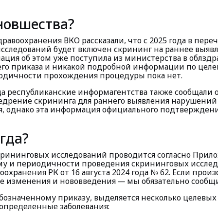
 новшества?
равоохранения ВКО рассказали, что с 2025 года в пере
сследований будет включен скрининг на раннее выявл
ация об этом уже поступила из министерства в облздр
го приказа и никакой подробной информации по цел
одичности прохождения процедуры пока нет.
да республиканские информ­агентства также сообщали о
едрение скрининга для раннего выявления нарушений
я, однако эта информация официального подтверждени
огда?
крининговых исследований проводится согласно Прил
му и периодичности проведения скрининговых исслед
охранения РК от 16 августа 2024 года № 62. Если прои
е изменения и нововведения
—
мы обязательно сообщи
бозначенному приказу, выделяется несколько целевых
 определенные заболевания: