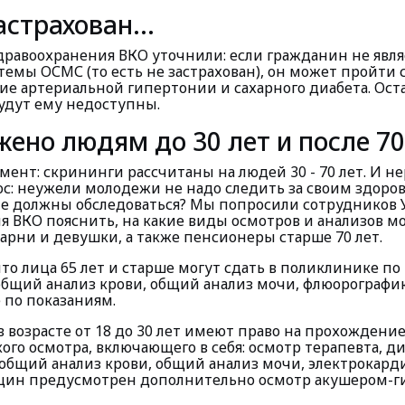
астрахован...
дравоохранения ВКО уточнили: если гражданин не явля
темы ОСМС (то есть не застрахован), он может пройти 
ие артериальной гипертонии и сахарного диабета. Ос
удут ему недоступны.
жено людям до 30 лет и после 70
нт: скрининги рассчитаны на людей 30 - 70 лет. И не
ос: неужели молодежи не надо следить за своим здоро
, не должны обследоваться? Мы попросили сотрудников
я ВКО пояснить, на какие виды осмотров и анализов м
арни и девушки, а также пенсионеры старше 70 лет.
то лица 65 лет и старше могут сдать в поликлинике по
бщий анализ крови, общий анализ мочи, флюорографи
 по показаниям.
 возрасте от 18 до 30 лет имеют право на прохождени
ого осмотра, включающего в себя: осмотр терапевта, д
общий анализ крови, общий анализ мочи, электрокард
ин предусмотрен дополнительно осмотр акушером-ги