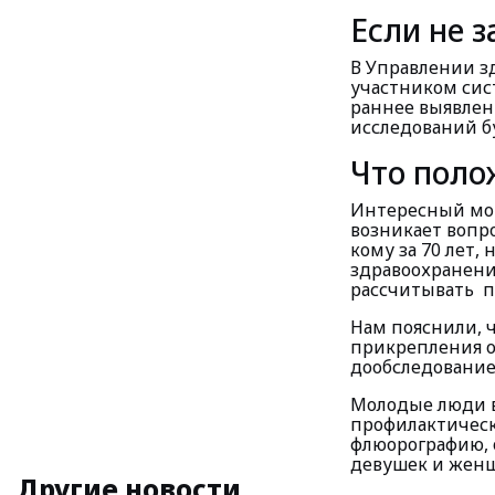
Если не з
В Управлении з
участником сис
раннее выявлен
исследований б
Что поло
Интересный моме
возникает вопр
кому за 70 лет
здравоохранени
рассчитывать п
Нам пояснили, ч
прикрепления о
дообследование
Молодые люди в
профилактическ
флюорографию, 
девушек и женщ
Другие новости