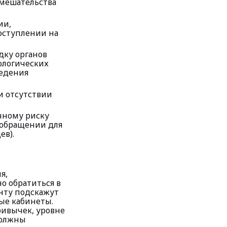
мешательства
ии,
оступлении на
дку органов
иологических
ведения
и отсутствии
нному риску
 обращении для
ев).
я,
о обратиться в
енту подскажут
ые кабинеты.
ривычек, уровне
должны