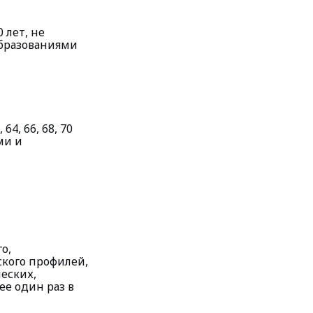
0 лет, не
бразованиями
64, 66, 68, 70
ми и
о,
ского профилей,
еских,
ее один раз в