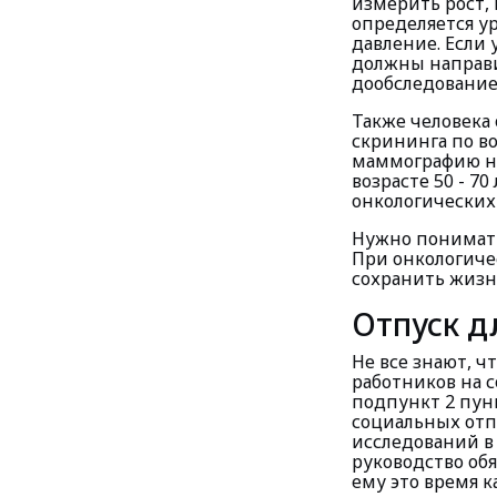
измерить рост, 
определяется ур
давление. Если 
должны направи
дообследование
Также человека
скрининга по во
маммографию на
возрасте 50 - 7
онкологических
Нужно понимать
При онкологиче
сохранить жизн
Отпуск д
Не все знают, ч
работников на 
подпункт 2 пунк
социальных отп
исследований в 
руководство об
ему это время к