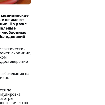
ые медицинские
ые не имеют
ении. Но даже
ачальные
—
необходимо
обследований
илактических
пройти скрининг,
аком
удостоверение
 заболевания на
изнь.
тся по
рмулировка
осмотры
кое количество