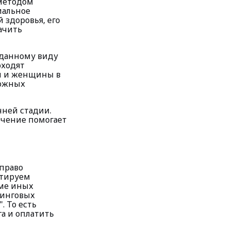
-методом
иальное
 здоровья, его
ачить
 данному виду
оходят
ы и женщины в
можных
нней стадии.
ечение помогает
 право
итируем
оме иных
нинговых
. То есть
а и оплатить