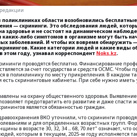
 редакции
 в поликлиниках области возобновились бесплатн
ления
—
скрининги. Это обследования людей, котор
на здоровье и не состоят на динамическом наблюд
и каких-либо симптомов в организме могут быть н
ных заболеваний. И чтобы их вовремя обнаружить
кринингов. Какие категории людей и какие виды 
в этом году, узнавал корреспондент
Noks.kz
.
рининги проводятся бесплатно. Финансирование проф
твляется за счет государства и средств ОСМС. Чтобы 
ся в поликлинику по месту прикрепления. В каждом т
есть скрининговые кабинеты. При себе нужно иметь 
авлены на охрану общественного здоровья. Выявление
позволяет предотвратить его развитие и даже спасти ж
ринингов является обязанностью граждан.
дравоохранения ВКО уточнили, что скрининги проводя
олеваниям и для определенных возрастных групп. Фо
ны в возрасте 30, 32, 34 ... 68, 70 лет" означает, что 
юдей, которым в текущем, 2025-м году исполняется та