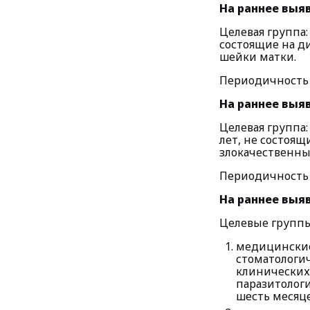
На раннее выя
Целевая группа: ж
состоящие на д
шейки матки.
Периодичность 
На раннее выя
Целевая группа: 
лет, не состоя
злокачественны
Периодичность п
На раннее выяв
Целевые группы
медицинские
стоматологич
клинических
паразитологи
шесть месяце