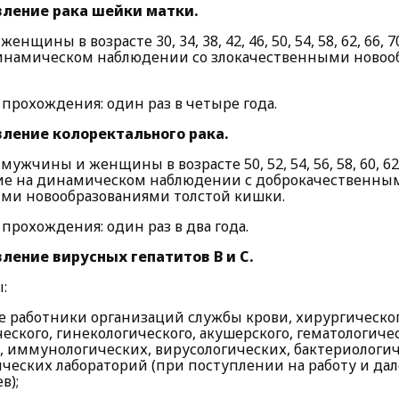
вление рака шейки матки.
енщины в возрасте 30, 34, 38, 42, 46, 50, 54, 58, 62, 66, 7
инамическом наблюдении со злокачественными новоо
прохождения: один раз в четыре года.
вление колоректального рака.
мужчины и женщины в возрасте 50, 52, 54, 56, 58, 60, 62, 
щие на динамическом наблюдении с доброкачественны
ми новообразованиями толстой кишки.
рохождения: один раз в два года.
ление вирусных гепатитов В и С.
:
 работники организаций службы крови, хирургическог
еского, гинекологического, акушерского, гематологиче
, иммунологических, вирусологических, бактериологич
ческих лабораторий (при поступлении на работу и дал
в);