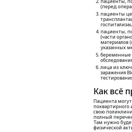
пациенты, п
(перед опера
пациенты цен
транспланта
госпитализац
пациенты, п
(части орган
материалов 
указанных м
беременные 
обследования
лица из клю
заражения В
тестирования
Как всё 
Пациента могут
поквартирного и
свою поликлини
полный перечен
Там нужно буде
физической акт