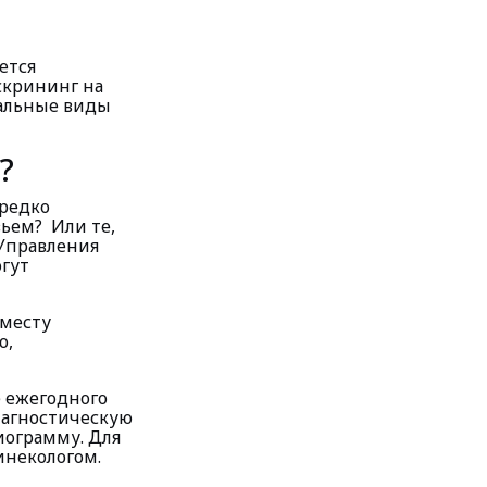
ется
скрининг на
тальные виды
?
ред­ко
вьем? Или те,
 Управления
огут
 месту
ю,
е ежегодного
иагностическую
иограмму. Для
некологом.