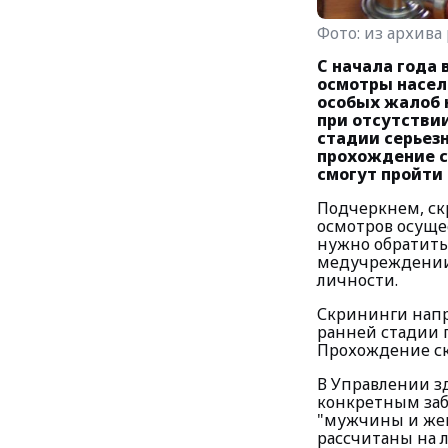
Фото:
из архива
С начала года
осмот­ры насе
особых жалоб 
при отсутстви
стадии серьез
прохождение с
смогут пройти 
Подчеркнем, ск
осмотров осущес
нужно обратить
медучреждении 
личности.
Скрининги напр
ранней стадии 
Прохождение ск
В Управлении з
конкретным заб
"мужчины и женщи
рассчитаны на л