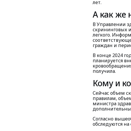
лет.
А как же
В Управлении зд
скрининговых и
легкого. Информ
соответствующе
граждан и пери
В конце 2024 го
планируется вн
крово­обращени
получила.
Кому и к
Сейчас объем с
правилам, объе
министра здраво
дополнительны
Согласно вышео
обследуются на