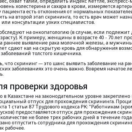
вес, охват талии, определить индекс Кеттле, экспресс
овень холестерина и сахара в крови, измеряется артер
у пациента есть отклонения от нормальных показателей
ть на второй этап скрининга, то есть врач может назн
 или консультации узких специалистов.
 обследуют на онкопатологию (в случае, если подлежит
зрасту). К примеру, женщины в возрасте 40 - 70 лет пр
 раннее выявление рака молочной железы, а мужчин
0 лет сдают кал на скрытую кровь для обнаружения воз
 заболеваний толстого кишечника.
, что скрининг
—
это шанс выявить заболевание на ра
ских заболеваниях это очень важно. Вовремя начатое л
ь.
ля проверки здоровья
то в Казахстане на законодательном уровне закреплено
социальный отпуск для прохождения скрининга. Проц
та 1 статьи 87 Трудового кодекса РК: "Работникам (кр
усков) предоставляется отпуск для прохождения скри
количестве не более трех рабочих дней в течение года"
язано отпустить сотрудника для прохождения скрининг
ак рабочее.