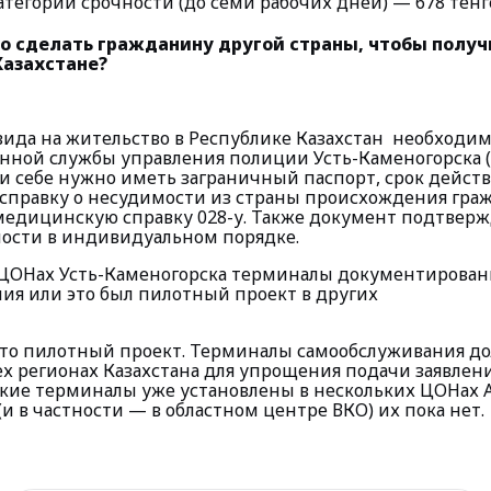
атегории срочности (до семи рабочих дней) — 678 тенг
о сделать гражданину другой страны, чтобы получ
Казахстане?
вида на жительство в Республике Казахстан необходим
нной службы управления полиции Усть-Каменогорска (
ри себе нужно иметь заграничный паспорт, срок действ
, справку о несудимости из страны происхождения гра
 медицинскую справку 028-у. Также документ подтвер
ости в индивидуальном порядке.
 ЦОНах Усть-Каменогорска терминалы документирован
ия или это был пилотный проект в других
родах?
осто пилотный проект. Терминалы самообслуживания 
ех регионах Казахстана для упрощения подачи заявлен
такие терминалы уже установлены в нескольких ЦОНах А
(и в частности — в областном центре ВКО) их пока нет.