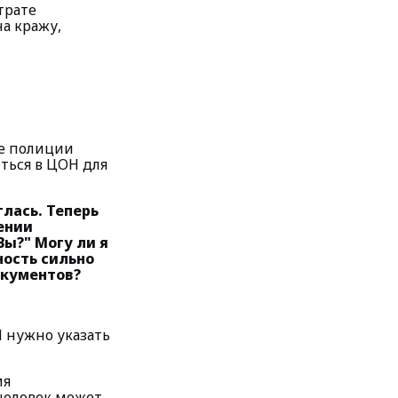
трате
а кражу,
ие полиции
иться в ЦОН для
лась. Теперь
ении
Вы?" Могу ли я
ность сильно
окументов?
Н нужно указать
ия
человек может