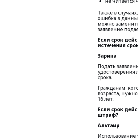
не читается 
Также в случая
ошибка в данных
можно заменить
заявление подае
Если срок дейс
истечения сро
Зарина
Подать заявлени
удостоверения 
срока.
Гражданам, кот
возраста, нужн
16 лет.
Если срок дей
штраф?
Альтаир
Использование 