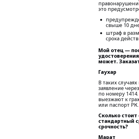
правонарушение
это предусмотр
предупрежде
свыше 10 дне
штраф в разм
срока действ
Мой отец — пос
удостоверения 
может. Заказат
Гаухар
В таких случаях
заявление чере
по номеру 1414
выезжают к гра
или паспорт РК.
Сколько стоит 
стандартный с
срочность?
Марат