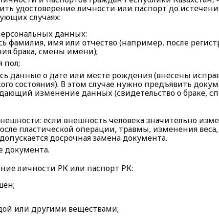
ить удостоверение личности или паспорт до истечени
дующих случаях:
ерсональных данных:
ь фамилия, имя или отчество (например, после регист
ия брака, смены имени);
 пол;
ь данные о дате или месте рождения (внесены исправ
ого состояния). В этом случае нужно предъявить докум
ающий изменение данных (свидетельство о браке, спр
нешности: если внешность человека значительно изм
осле пластической операции, травмы, изменения веса,
), допускается досрочная замена документа.
 документа.
ение личности РК или паспорт РК:
шен;
дой или другими веществами;