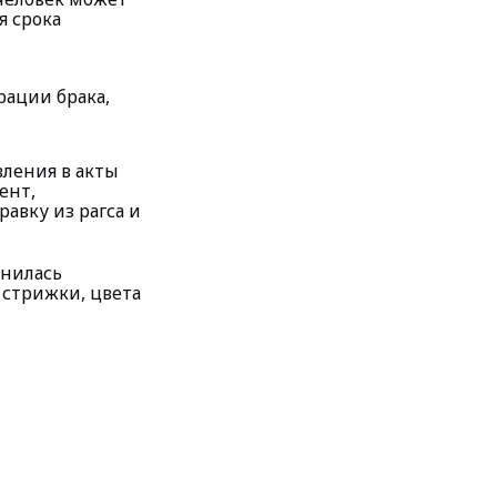
я срока
рации брака,
ления в акты
ент,
авку из рагса и
енилась
 стрижки, цвета