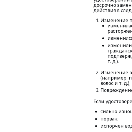
досрочно замен
действия в сле
Изменение п
изменилас
расторжен
изменился
изменилис
гражданск
подтвержд
т. д.).
Изменение в
(например, п
волос и т. д.
Повреждение
Если удостовер
сильно изно
порван;
испорчен во