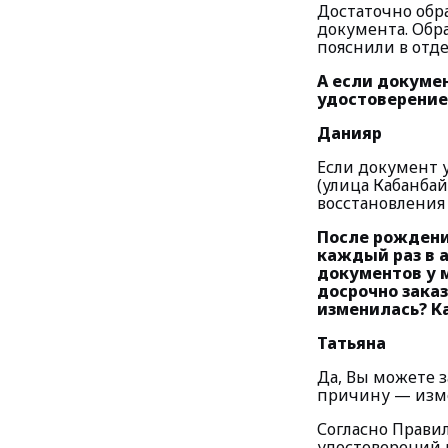
Достаточно обр
документа. Обр
пояснили в отд
А если докумен
удостоверение,
Данияр
Если документ 
(улица Кабанбай
восстановления
После рождения
каждый раз в 
документов у м
досрочно заказ
изменилась? К
Татьяна
Да, Вы можете 
причину — изм
Согласно Прави
удостоверений 