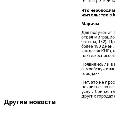
по третьей к
Что необходим
жительство в 
Мариям
Для получения 
отдел миграцио
батыра, 152). П
более 180 дней
кандасов КНР),
платежеспособн
Появились ли в
самообслуживан
го
Нет, это не пр
появиться во вс
услуг. Сейчас 
других городах 
Другие новости