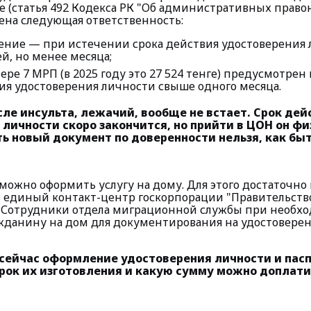
 (статья 492 Кодекса РК "Об административных правон
ена следующая ответственность:
ние — при истечении срока действия удостоверения 
й, но менее месяца;
ере 7 МРП (в 2025 году это 27 524 тенге) предусмотре
ия удостоверения личности свыше одного месяца.
ле инсульта, лежачий, вообще не встает. Срок дей
личности скоро закончится, но прийти в ЦОН он фи
ь новый документ по доверенности нельзя, как бы
 можно оформить услугу на дому. Для этого достаточно
з единый контакт-центр госкорпорации "Правительств
. Сотрудники отдела миграционной службы при необх
жданину на дом для документирования на удостовере
сейчас оформление удостоверения лич­ности и пас­
рок их изготовления и какую сумму можно доплати