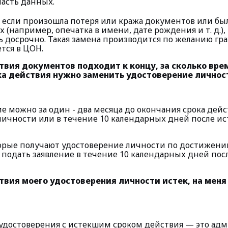
часть данных.
х, если произошла потеря или кража документов или б
 (например, опечатка в имени, дате рождения и т. д.)
 досрочно. Такая замена производится по желанию гр
тся в ЦОН.
твия документов подходит к концу, за сколько вр
ка действия нужно заменить удостоверение лично
е можно за один - два месяца до окончания срока дей
личности или в течение 10 календарных дней после ис
орые получают удостоверение личности по достижени
о подать заявление в течение 10 календарных дней по
ствия моего удостоверения личности истек, на мен
удостоверения с истекшим сроком действия — это ад