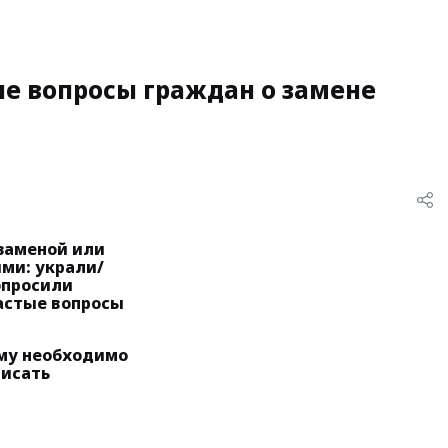
ые вопросы граждан о замене
 заменой или
ми: украли/
опросили
астые вопросы
ему необходимо
писать