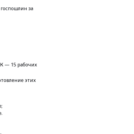
 госпошлин за
К — 15 рабочих
отовление этих
;
.