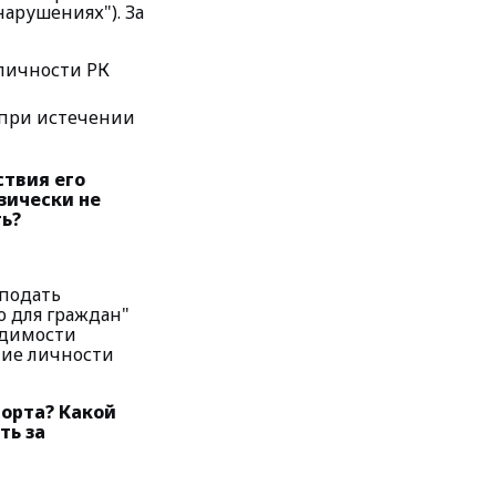
арушениях"). За
личности РК
н при истечении
ствия его
зически не
ть?
 подать
о для граждан"
одимости
ние личности
порта? Какой
ть за