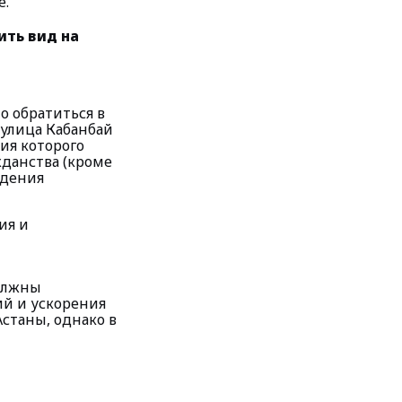
е.
ить вид на
о обратиться в
улица Кабанбай
ия которого
жданства (кроме
ждения
ия и
должны
ий и ускорения
станы, однако в