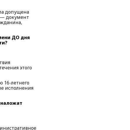
ыла допущена
, — документ
ажданина,
емени ДО дня
сти?
ствия
течения этого
ю 16-летнего
сле исполнения
я наложат
министративное