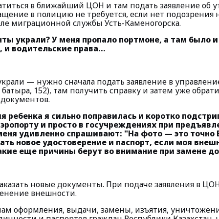
атиться в ближайший ЦОН и там подать заявление об у
ащение в полицию не требуется, если нет подозрения н
еле миграционной службы Усть-Каменогорска.
ты украли? У меня пропало портмоне, а там было и
 и водительские права...
украли — нужно сначала подать заявление в управлен
 батыра, 152), там получить справку и затем уже обрат
 документов.
 ребенка я сильно поправилась и коротко подстриг
аэропорту и просто в госучреждениях при предъявл
еня удивленно спрашивают: "На фото — это точно 
ать новое удостоверение и паспорт, если моя внеш
акие еще причины берут во внимание при замене д
заказать новые документы. При подаче заявления в ЦО
енение внешности.
лам оформления, выдачи, замены, изъятия, уничтожен
личности и паспортов граждан Республики Казахстан, 