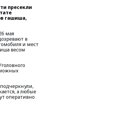
ти пресекли
ьтате
ов гашиша,
26 мая
дозревают в
томобиля и мест
иша весом
Уголовного
зможных
 подчеркнули,
ается, а любые
ут оперативно