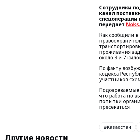
Сотрудники по
канал поставки
спецоперации 
передает
Noks
Как сообщили в
правоохранител
транспортировк
проживания зад
около 3 и 7 кил
По факту возбуж
кодекса Респуб
участников схе
Подозреваемые 
что работа по 
попытки органи
пресекаться.
#
Казахстан
Другие новости