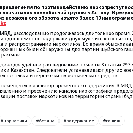
дразделения по противодействию наркопреступнос
 наркотиков каннабисной группы в Астану. В резул
из незаконного оборота изъято более 10 килограмм
.kz
.
 МВД, расследование продолжалось длительное время. 
и одновременно задержали двух мужчин, которых по
е и распространении наркотиков. Во время обысков ав
ержанных были обнаружены две партии шуйского гаш
ограммов.
дено досудебное расследование по части 3 статьи 297 
лики Казахстан. Следователи устанавливают других во
мы поставки и перевозки наркотических средств.
помещены в изолятор временного содержания. В МВД
выявлению и пресечению каналов наркотрафика продолж
зации поставок наркотиков на территории страны буд
#
наркотики
#
Астана
#
задержание
#
гашиш