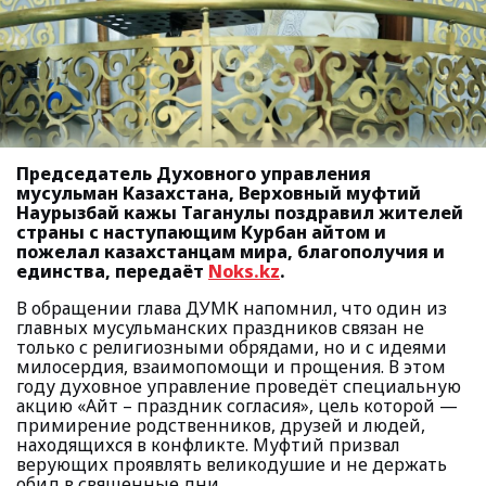
Председатель Духовного управления
мусульман Казахстана, Верховный муфтий
Наурызбай кажы Таганулы поздравил жителей
страны с наступающим Курбан айтом и
пожелал казахстанцам мира, благополучия и
единства, передаёт
Noks.kz
.
В обращении глава ДУМК напомнил, что один из
главных мусульманских праздников связан не
только с религиозными обрядами, но и с идеями
милосердия, взаимопомощи и прощения. В этом
году духовное управление проведёт специальную
акцию «Айт – праздник согласия», цель которой —
примирение родственников, друзей и людей,
находящихся в конфликте. Муфтий призвал
верующих проявлять великодушие и не держать
обид в священные дни.