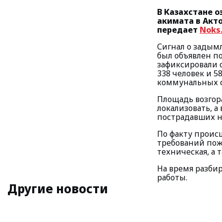
В Казахстане 
акимата в Акто
передает
Noks
Сигнал о задымл
был объявлен п
зафиксировали 
338 человек и 
коммунальных 
Площадь возгора
локализовать, а
пострадавших н
По факту проис
требований пож
техническая, а 
На время разби
работы.
Другие новости