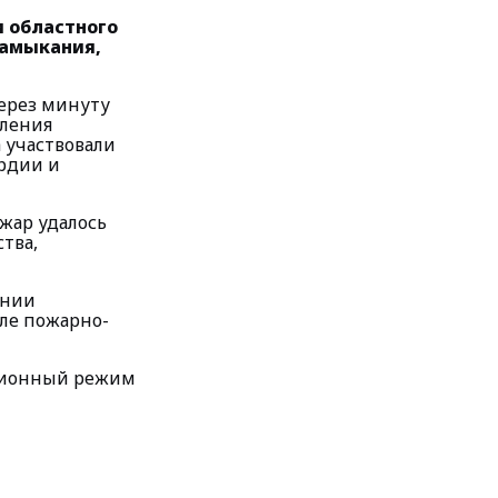
и областного
замыкания,
через минуту
еления
 участвовали
ардии и
ожар удалось
тва,
ении
сле пожарно-
нционный режим