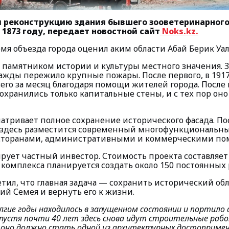
и реконструкцию здания бывшего зооветеринарного
 1873 году, передает новостной сайт
Noks.kz.
емя объезда города оценил аким области Абай Берик Уал
я памятником истории и культуры местного значения. З
жды пережило крупные пожары. После первого, в 1917 
его за месяц благодаря помощи жителей города. После
сохранились только капитальные стены, и с тех пор оно
атривает полное сохранение исторического фасада. По
здесь разместится современный многофункциональны
есторанами, административными и коммерческими п
ует частный инвестор. Стоимость проекта составляет 
комплекса планируется создать около 150 постоянных 
тил, что главная задача — сохранить исторический об
ий Семея и вернуть его к жизни.
лгие годы находилось в запущенном состоянии и портил
Спустя почти 40 лет здесь снова идут строительные раб
 оно должно стать одной из архитектурных достоприме