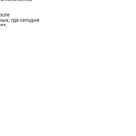
осле
ых, где сегодня
**.