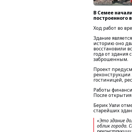
В Семее начал
построенного в
Ход работ во вр
Здание являетс
историю оно два
восстановили вс
года от здания 
заброшенным.
Проект предусм
реконструкции 
гостиницей, р
Работы финансир
После открытия 
Берик Уали отме
старейших здан
«Это здание до
облик города. 
реконструкции