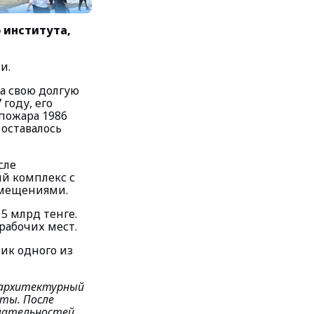
 института,
и.
а свою долгую
году, его
 пожара 1986
 оставалось
сле
й комплекс с
омещениями.
5 млрд тенге.
рабочих мест.
лик одного из
о архитектурный
оты. После
чательностей