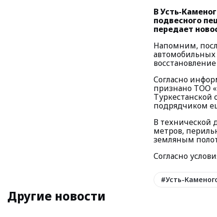
В Усть-Камено
подвесного пе
передает ново
Напомним, посл
автомобильных 
восстановление
Согласно инфор
признано ТОО «
Туркестанской 
подрядчиком ещ
В технической 
метров, периль
земляным полот
Согласно услов
#
Усть-Каменог
Другие новости