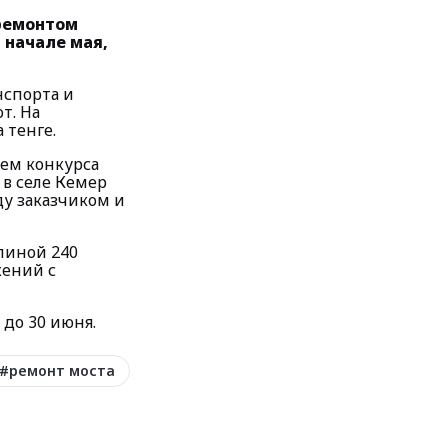
 ремонтом
 начале мая,
нспорта и
т. На
 тенге.
лем конкурса
в селе Кемер
ду заказчиком и
линой 240
жений с
до 30 июня.
#
ремонт моста