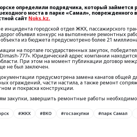
горске определили подрядчика, который займется
шеходного моста в парке «Самал», поврежденного в
стной сайт
Noks.kz.
е инцидента городской отдел ЖКХ, пассажирского тра
дорог объявил конкурс на выполнение ремонтных рабо
 объекта из бюджета предусмотрено более 21 миллиона
мации на портале государственных закупок, победите
Dimash-777». Юридический адрес компании находится 
области. При этом на момент публикации договор меж
е не был заключен.
документации предусмотрена замена канатов общей д
ных ограждений, части настила, а также ремонт сопря
ном и покраска конструкции.
иям закупки, завершить ремонтные работы необходимо 
орск
#
ЖКХ
#
ВКО
#
госзакупки
#
парк Самал