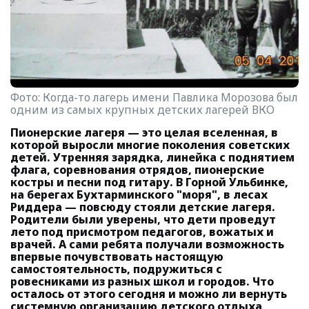
Фото:
Когда-то лагерь имени Павлика Морозова был
одним из самых крупных детских лагерей ВКО
Пионерские лагеря — это целая вселенная, в
которой выросли многие поколения советских
детей. Утренняя зарядка, линейка с поднятием
флага, соревнования отрядов, пионерские
костры и песни под гитару. В Горной Ульбинке,
на берегах Бухтарминского "моря", в лесах
Риддера — повсюду стояли детские лагеря.
Родители были уверены, что дети проведут
лето под присмотром педагогов, вожатых и
врачей. А сами ребята получали возможность
впервые почувствовать настоящую
самостоятельность, подружиться с
ровесниками из разных школ и городов. Что
осталось от этого сегодня и можно ли вернуть
системную организацию детского отдыха,