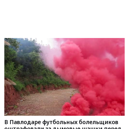
В Павлодаре футбольных болельщиков
оштрафовали за дымовые шашки перед