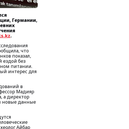
лся
ции, Германии,
ревних
учения
s.kz
.
сследования
ообщила, что
ков показал,
 ездой без
ьном питании.
ный интерес для
дований в
офессор Мадияр
, а директор
л новые данные
дутся
еловеческие
хеолог Айбар