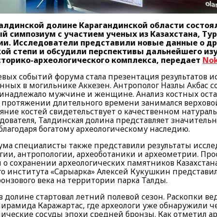
Талдинской долине Карагандинской области состоя
 симпозиум с участием ученых из Казахстана, Тур
сии. Исследователи представили новые данные о д
ой степи и обсудили перспективы дальнейшего из
сторико-археологического комплекса, передает
Nok
вых событий форума стала презентация результатов и
нных в могильнике Аккезен. Антрополог Назлы Акбас с
инадлежало мужчине и женщине. Анализ костных остан
 протяжении длительного времени занимался верховой
тояние костей свидетельствует о качественном натурал
едователя, Талдинская долина представляет значитель
благодаря богатому археологическому наследию.
ума специалисты также представили результаты иссле
огии, антропологии, археоботаники и археометрии. Пр
л о сохранении археологических памятников Казахстана
го института «Сарыарка» Алексей Кукушкин представи
онзового века на территории парка Талды.
 долине стартовал летний полевой сезон. Раскопки ве
Пирамида Каражартас, где археологи уже обнаружили ч
мические сосуды эпохи средней бронзы. Как отметил ар