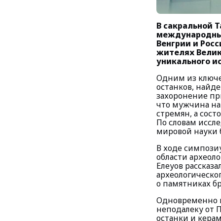
В сакральной 
международный
Венгрии и Рос
жителях Велик
уникального и
Одним из ключе
останков, найде
захоронение пр
что мужчина на
стремян, а сос
По словам иссл
мировой науки 
В ходе симпози
области археол
Елеуов рассказа
археологическо
о памятниках бр
Одновременно в
неподалеку от 
останки и кера