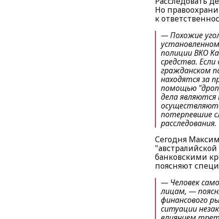
Расследовать де
Но правоохрани
к ответственно
— Похожие угол
установленном
полиции ВКО Ка
средства. Если
гражданском п
находятся за п
помощью "дропо
дела являются
осуществляютс
потерпевшие с
расследования.
Сегодня Максим
"австралийской 
банковскими кре
поясняют специа
— Человек сам
лицам, —
поясн
финансового р
ситуации незак
влиянием треть