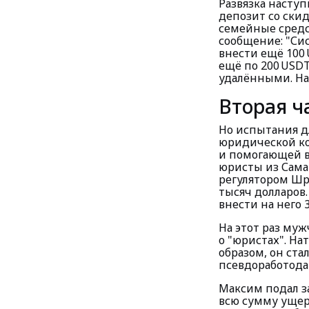
Развязка наступ
депозит со ски
семейные средс
сообщение: "Си
внести ещё 100 
ещё по 200 USDT
удалёнными. На
Вторая ч
Но испытания дл
юридической ко
и помогающей в
юристы из Сама
регулятором Шр
тысяч долларов.
внести на него 
На этот раз му
о "юристах". На
образом, он ст
псевдоработода
Максим подал за
всю сумму ущерб