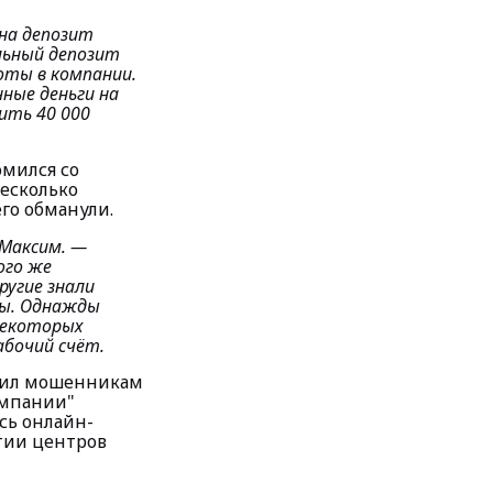
на депозит
ьный депозит
оты в компании.
ные деньги на
ить 40 000
омился со
несколько
его обманули.
Максим.
—
ого же
ругие знали
фы. Однажды
некоторых
абочий счёт.
ерил мошенникам
омпании"
сь онлайн-
тии центров