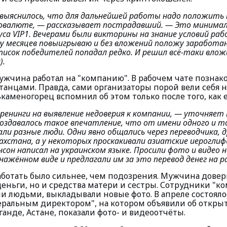
 выяснилось, что для дальнейшей работы надо положить 
товалюте, —
рассказывает пострадавший.
— Это минимал
са VIP1. Вечерами были викторины на знание условий раб
у месяцев повыигрываю и без вложений положу заработан
список победителей попадал редко. И решил всё-таки влож
).
ужчина работал на "компанию". В рабочем чате познак
танцами. Правда, сами организаторы порой вели себя 
ькаменогорец вспомнил об этом только после того, как 
енинги на выявление недоверия к компании, —
уточняет 
создавалось такое впечатление, что от имени одного и т
ли разные люди. Одни явно общались через переводчика, д
ахстана, а у некоторых проскакивали азиатские иерогли
он написал на украинском языке. Просили фото и видео 
нажённом виде и предлагали им за это перевод денег на р
аботать было сильнее, чем подозрения. Мужчина дов
деньги, но и средства матери и сестры. Сотрудники "к
и людьми, выкладывали новые фото. В апреле состояло
неральным директором", на котором объявили об откры
ганде, Астане, показали фото- и видеоотчёты.