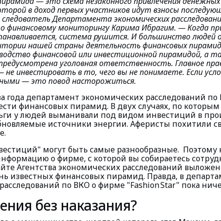
пирамида — это схема незаконного привлечения денежных
оторой в доход первых участников идут взносы последую
следователь Департамента экономических расследовани
по финансовому мониторингу Карима Ибрагим.
— Когда пр
танавливается, система рушится. И большинство людей 
ритории нашей страны деятельность финансовых пирамид
оводство финансовой или инвестиционной пирамидой, а т
предусмотрена уголовная ответственность. Главное пра
не инвестировать в то, чего вы не понимаете. Если усл
ными — это повод насторожиться.
ва года департамент экономических расследований по
ести финансовых пирамид. В двух случаях, по которы
ьги у людей выманивали под видом инвестиций в про
обновляемые источники энергии. Аферисты похитили с
е.
вестиций" могут быть самые разно­образные. Поэтому
информацию о фирме, с которой вы собираетесь сотруд
йте Агентства экономических расследований выложен
нь известных финансовых пирамид. Правда, в департ
асследований по ВКО о фирме "Fashion Star" пока ниче
ения без наказания?