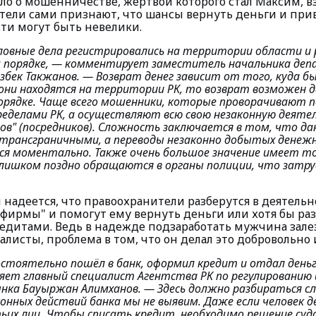
ло о мошенничестве, жертвой которого стал Максим, вз
тели сами признают, что шансы вернуть деньги и при
сти могут быть невелики.
овные дела регистрировались на территории области и р
 порядке, —
комментирует заместитель начальника де
збек Такжанов.
— Возврат денег зависит от того, куда б
 они находятся на территории РК, то возврат возможен 
орядке. Чаще всего мошенники, которые проворачивают п
ределами РК, а осуществляют всю свою незаконную деяте
в" (посредников). Сложность заключается в том, что да
 трансграничными, а переводы незаконно добытых денеж
я моментально. Также очень большое значение имеет то
лишком поздно обращаются в органы полиции, что затру
 надеется, что правоохранители разберутся в деятельн
фирмы" и помогут ему вернуть деньги или хотя бы раз
дитами. Ведь в надежде подзаработать мужчина залез 
листы, проблема в том, что он делал это добровольно 
остоятельно пошёл в банк, оформил кредит и отдал день
яет главный специалист Агентства РК по регулированию
ынка Бауыржан Алимханов.
— Здесь должно разбираться сл
онных действий банка мы не выявим. Даже если человек д
их лиц. Чтобы списать кредит, необходимо решение суда