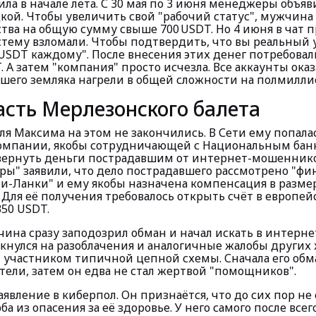
ила в начале лета. С 30 мая по 3 июня менеджеры объя
дкой. Чтобы увеличить свой "рабочий статус", мужчина
тва на общую сумму свыше 700 USDT. Но 4 июня в чат 
стему взломали. Чтобы подтвердить, что вы реальный 
USDT каждому". После внесения этих денег потребовал
. А затем "компания" просто исчезла. Все аккаунты ока
шего земляка нагрели в общей сложности на полмиллио
асть Мерлезонского балета
я Максима на этом не закончились. В Сети ему попала
мпании, якобы сотрудничающей с Национальным банк
ернуть деньги пострадавшим от интернет-мошеннико
ры" заявили, что дело пострадавшего рассмотрено "ф
и-Ланки" и ему якобы назначена компенсация в размер
 Для её получения требовалось открыть счёт в европей
350 USDT.
жчина сразу заподозрил обман и начал искать в интер
ткнулся на разоблачения и аналогичные жалобы других
ал участником типичной цепной схемы. Сначала его об
тели, затем он едва не стал жертвой "помощников".
явление в киберпол. Он признаётся, что до сих пор не
а из опасения за её здоровье. У него самого после все