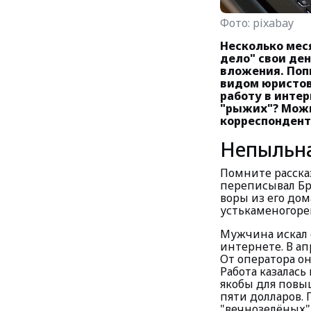
Фото:
pixabay
Несколько мес
дело" свои ден
вложения. Поп
видом юристов
работу в инте
"рыжих"? Можн
корреспондент
Непыльна
Помните расска
переписывал Бр
воры из его дом
устькаменогоре
Мужчина искал 
интернете. В ап
От оператора он
Работа казалась
якобы для повы
пяти долларов. 
"вечнозелёных"