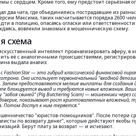
мы с сердцем. Кроме того, ему предстоит серьёзная о
ал два чата, где объединились пострадавшие из разны
версии Максима, таких насчитывается порядка 2600 чел
дти в полицию, опасаясь огласки или ответственности з
ждаясь, вовлекли знакомых в мошенническую схему.
я схема
скусственный интеллект проанализировать аферу, в к
нить её с аналогичными происшествиями, регистриро
ина выдала анализ:
с Fashion Star — это гибрид классической финансовой пир
хотрона. Она использует первоначальный "входной депози
 Затем предоставляются мелкие выплаты для создания д
пе блокируется вывод и требуются новые вложения. Ваша
 "забоя свиней" (Pig Butchering Scam) — мошенники через 
оверие, показывают рост криптовалютных вложений, т
. Потом доступ к ним теряется."
шенничество "юристов-помощников". После потери с
алисты по возврату денег", которые действуют якобы 
изаций. Берут плату за возврат — и исчезают.