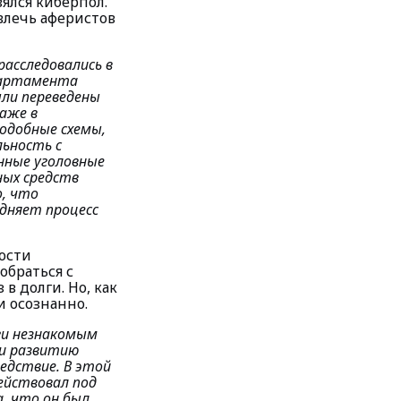
ялся киберпол.
влечь аферистов
асследовались в
партамента
ыли переведены
даже в
одобные схемы,
льность с
нные уголовные
ных средств
, что
дняет процесс
ости
обраться с
в долги. Но, как
и осознанно.
ги незнакомым
 и развитию
едствие. В этой
ействовал под
, что он был