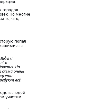
перация.
х городов
овек. Но многие
а то, что,
оторую попал
вавшимися в
амиды и
т" в
оверия. На
 схема очень
соцсети
ребуют всё
редств людей
при участии