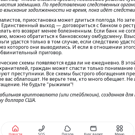
участия заёмщика. По представлению следственных орга
 взыскание задолженности на время, пока идёт следстви
алистов, приостановка может длиться полгода. Но зате
. Единственный выход — договориться с банком о рес
елать его возврат менее болезненным. Если банк не сог
ию, можно обратиться к банковскому омбудсмену. Взы
ги удастся только в том случае, если следствию удаст
рез которого они выводились. И если в отношении этог
обвинительный приговор.
еские схемы появляются едва ли не ежедневно. В этой
ранителей, граждан может спасти только понимание 
уют преступники. Все схемы быстрого обогащения пре
пе вас облапошат. Не верьте тем, кто много обещает. Не 
гащение. Не будьте "рыжими"!
абильная криптовалюта (или стейблкоин), созданная для
ну доллара США.
Новости
SOS
Погода
Курс валют
Меню