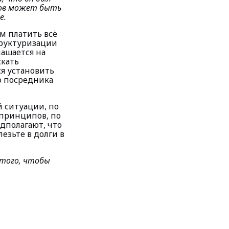
нов может быть
е.
м платить всё
труктуризации
лашается на
скать
ся установить
о посредника
 ситуации, по
принципов, по
дполагают, что
лезьте в долги в
 того, чтобы