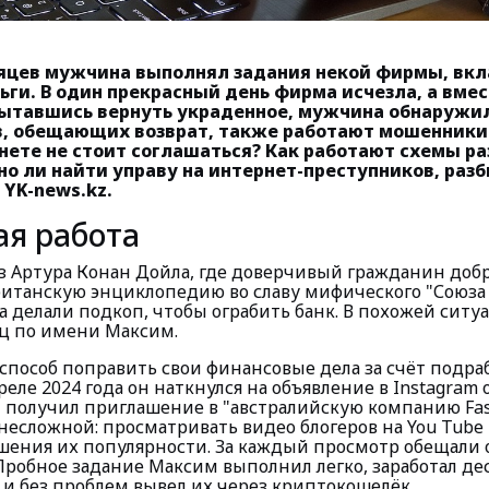
яцев мужчина выполнял задания некой фирмы, вкл
ьги. В один прекрасный день фирма исчезла, а вмес
ытавшись вернуть украденное, мужчина обнаружил
, обещающих возврат, также работают мошенники.
рнете не стоит соглашаться? Как работают схемы р
о ли найти управу на интернет-преступников, раз
 YK-news.kz.
я работа
з Артура Конан Дойла, где доверчивый гражданин доб
итанскую энциклопедию во славу мифического "Союза
а делали подкоп, чтобы ограбить банк. В похожей ситу
ц по имени Максим.
способ поправить свои финансовые дела за счёт подра
реле 2024 года он наткнулся на объявление в Instagram 
 получил приглашение в "австралийскую компанию Fash
 несложной: просматривать видео блогеров на You Tube 
шения их популярности. За каждый просмотр обещали 
Пробное задание Максим выполнил легко, заработал де
 и без проблем вывел их через криптокошелёк.