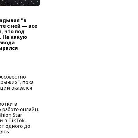
адывая "в
те с ней — все
, что под
 На какую
азвода
бирался
росовестно
 рыжих", пока
ации оказался
ботки в
о работе онлайн.
ion Star".
и в TikTok,
от одного до
сять