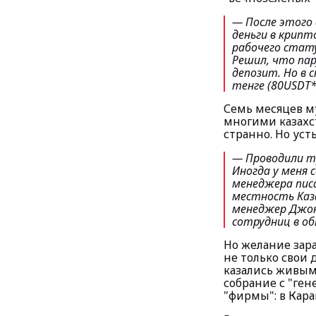
— После этого
деньги в крип
рабочего стату
Решил, что пар
депозит. Но в 
тенге (80USDT*
Семь месяцев м
многими казахс
странно. Но уст
— Проводили тр
Иногда у меня 
менеджера писа
местность Каз
менеджер Джонс
сотрудниц в об
Но желание зар
не только свои 
казались живым
собрание с "ге
"фирмы": в Кара