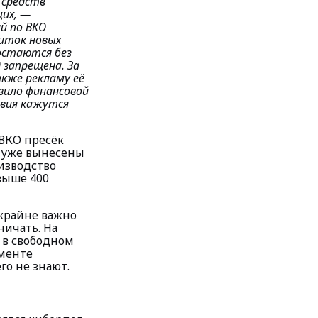
 средств
щих,
—
й по ВКО
иток новых
остаются без
 запрещена. За
акже рекламу её
вило финансовой
овия кажутся
 ВКО пресёк
м уже вынесены
изводство
выше 400
 крайне важно
ничать. На
 в свободном
аменте
го не знают.