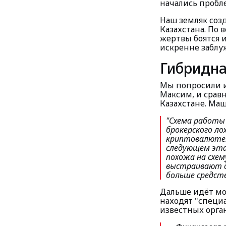
начались пробле
Наш земляк созд
Казахстана. По 
жертвы боятся и
искренне заблу
Гибридна
Мы попросили и
Максим, и срав
Казахстане. Маш
"Схема работы 
брокерского ло
криптовалюте.
следующем эта
похожа на схему
выстраивают д
больше средств
Дальше идёт мо
находят "специ
известных орган