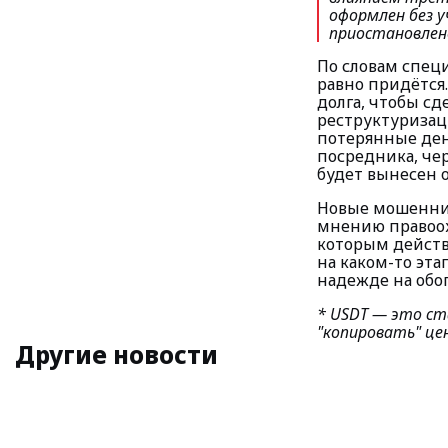
оформлен без 
приостановлено
По словам специ
равно придётся
долга, чтобы сд
реструктуризац
потерянные день
посредника, че
будет вынесен 
Новые мошеннич
мнению правоох
которым действ
на каком-то эта
надежде на обо
* USDT — это ст
"копировать" це
Другие новости