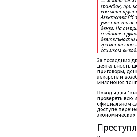
— Финансовая 
граждан, при к
комментирует 
Агентства РК 
участников ос
денег. На тер
создание и рук
деятельности 
грамотности — 
слишком выгод
За последние д
деятельность ш
приговоры, ден
лекарств и воз
миллионов тенг
Поводы для "ин
проверять всю 
официальном са
доступе перече
экономических р
Преступл