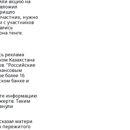
вили акцию на
 вложил
пришло
участник, нужно
и с участников
зались
на тенге.
сь реклама
ом Казахстана
в. "Российские
инансовым
е более 16
ском банке и
нете информацию
 жертв. Таким
манули
 сказал матери
го пережитого