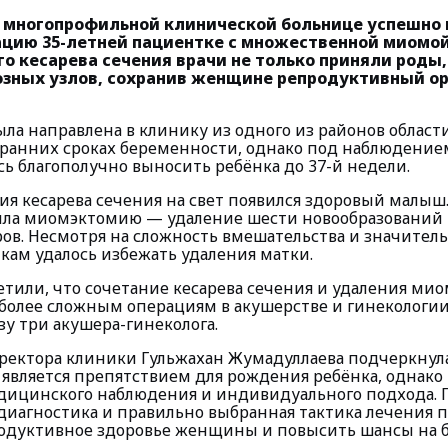
 многопрофильной клинической больнице успешно
цию 35-летней пациентке с множественной миомой
о кесарева сечения врачи не только приняли роды,
зных узлов, сохранив женщине репродуктивный ор
ла направлена в клинику из одного из районов области
 ранних сроках беременности, однако под наблюдение
ь благополучно выносить ребёнка до 37-й недели.
ия кесарева сечения на свет появился здоровый малыш
ла миомэктомию — удаление шести новообразований 
ров. Несмотря на сложность вмешательства и значител
кам удалось избежать удаления матки.
етили, что сочетание кесарева сечения и удаления ми
иболее сложным операциям в акушерстве и гинекологии
зу три акушера-гинеколога.
ректора клиники Гульжахан Жумадуллаева подчеркнула
 является препятствием для рождения ребёнка, однако
дицинского наблюдения и индивидуального подхода. П
диагностика и правильно выбранная тактика лечения 
одуктивное здоровье женщины и повысить шансы на 