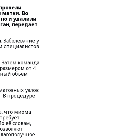
 провели
 матки. Во
 но и удалили
ган, передает
. Заболевание у
м специалистов
. Затем команда
размером от 4
ьный объём
оматозных узлов
. В процедуре
, что миома
 требует
о её словам,
позволяют
благополучное