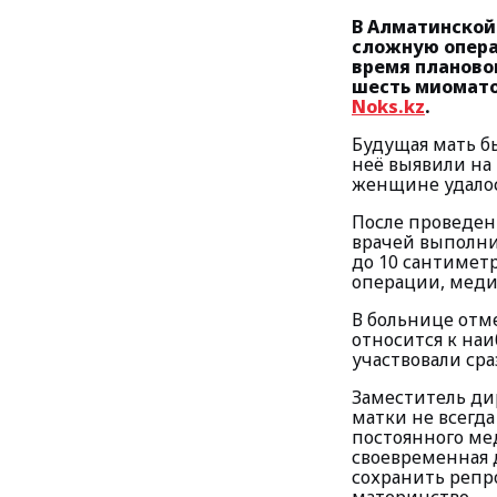
В Алматинской
сложную опера
время плановог
шесть миомато
Noks.kz
.
Будущая мать бы
неё выявили на
женщине удалос
После проведен
врачей выполни
до 10 сантимет
операции, меди
В больнице отм
относится к на
участвовали сра
Заместитель ди
матки не всегда
постоянного ме
своевременная 
сохранить репр