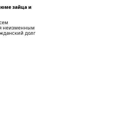
тюме зайца и
всем
ся неизменным
ажданский долг