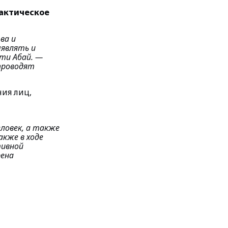
лактическое
ва и
ыявлять и
ти Абай.
—
проводят
ия лиц,
еловек, а также
акже в ходе
тивной
рена