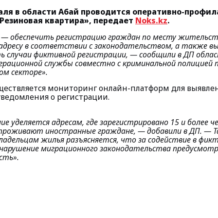
враля в области Абай проводится оперативно-профи
Резиновая квартира», передает
Noks.kz
.
ь — обеспечить регистрацию граждан по месту жительст
адресу в соответствии с законодательством, а также в
 случаи фиктивной регистрации, —
сообщили в ДП облас
грационной службы совместно с криминальной полицией 
ом секторе».
уществляется мониторинг онлайн-платформ для выявлен
ведомления о регистрации.
ие уделяется адресам, где зарегистрировано 15 и более ч
 проживают иностранные граждане, —
добавили в ДП.
— Т
ладельцам жилья разъясняется, что за содействие в фик
 нарушение миграционного законодательства предусмот
сть».