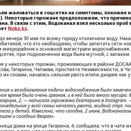
ли жаловаться в соцсетях на симптомы, похожие н
ю). Некоторые горожане предположили, что причино
ана. В связи с этим, Водоканал взял несколько проб
ает
Noks.kz
.
 до вечера 30 мая по всему городу отключили воду. Нак
ебителей, что это необходимо, чтобы запитать сети но
 микрорайоне к основной магистрали водоснабжения.
сетях, при подключении вода была мутной, с запахом.
юня у некоторых горожан, проживающих в районе ДОСАА
сова, Гагарина, Чапаева, проспекте Независимости, в Ч
 их словам, началась сильная рвота и/или диарея: как у 
ния и возобновления подачи водоснабжения было замечен
е время была очень грязная, и в ней было много мусора.
агарина, 2
, — написала горожанка Екатерина в Instagram.
—
 понедельник у всей семьи началась рвота, жидкий стул, 
ла у детей. Известно, что сегодня, 2 июня, Водоканало
ашем и соседних дворах».
ница дома на улице Гагарина, 4, сообщила, что в чате и