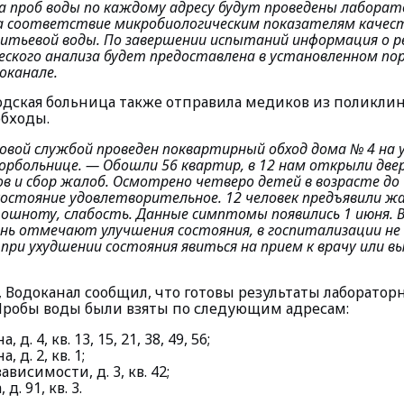
а проб воды по каждому адресу будут проведены лабора
на соответствие микробиологическим показателям качес
питьевой воды. По завершении испытаний информация о 
ского анализа будет предоставлена в установленном по
оканале.
одская больница также отправила медиков из поликли
обходы.
овой службой проведен поквартирный обход дома № 4 на 
горбольнице.
— Обошли 56 квартир, в 12 нам открыли двер
 и сбор жалоб. Осмотрено четверо детей в возрасте до 
остояние удовлетворительное. 12 человек предъявили жа
ошноту, слабость. Данные симптомы появились 1 июня. В
ень отмечают улучшения состояния, в госпитализации не
при ухудшении состояния явиться на прием к врачу или в
, Водоканал сообщил, что готовы результаты лаборатор
Пробы воды были взяты по следующим адресам:
 д. 4, кв. 13, 15, 21, 38, 49, 56;
, д. 2, кв. 1;
висимости, д. 3, кв. 42;
д. 91, кв. 3.