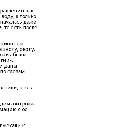
равлении как
воду, а только
й началась даже
, то есть после
екционном
шноту, рвоту,
з них были
гии».
и даны
по словам
етили, что к
идемконтроля с
мацию о ее
 выехали к