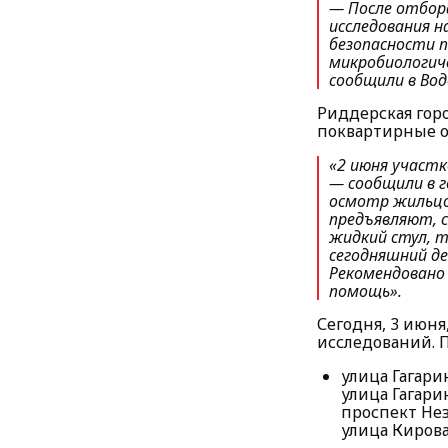
— После отбор
исследования 
безопасности 
микробиологиче
сообщили в Вод
Риддерская гор
поквартирные 
«2 июня участк
— сообщили в 
осмотр жильцов
предъявляют, с
жидкий стул, т
сегодняшний д
Рекомендовано 
помощь».
Сегодня, 3 июня
исследований. 
улица Гагарина,
улица Гагарина
проспект Неза
улица Кирова, 