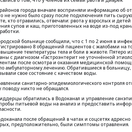
сались о том, что у членов их семьи рвота и диарея.
районов города вначале восприняли информацию об от
то не нужно было сразу после подключения пить сырую 
 те, кто отравились, отвечали: рвота у взрослых и дете
ния супов и каш, приготовленных на воде из-под крана
работки.
ородской больнице сообщили, что с 1 по 2 июня в инф
гистрировано 8 обращений пациентов с жалобами на то
овышение температуры тела и боли в животе. Пятеро и
аны с диагнозом «Гастроэнтерит не уточнённой этиоло
ентам после осмотра и оказания медицинской помощ
о амбулаторному лечению. Обратившиеся в больницу, 
зывали свое состояние с качеством воды.
равлении санитарно-эпидемиологического контроля отв
 поводу никто не обращался.
риддерцы обратились в Водоканал и управление санэп
 пробы питьевой воды на анализ и предоставить инфор
пасности.
доканала после обращений в чатах и соцсетях адресно
орых, предположительно, были симптомы отравления.