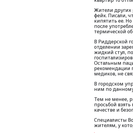
квартир 16 отпи
Жители других 
фейк. Писали, ч
кипятить ее. Но
после употребле
термической об
В Риддерской г
отделении заре
жидкий стул, п
госпитализиров
Остальным паци
рекомендации п
медиков, не свя
В городском уп
ним по данному
Тем не менее, 
просьбой взять
качестве и безо
Специалисты Во
жителям, у кот