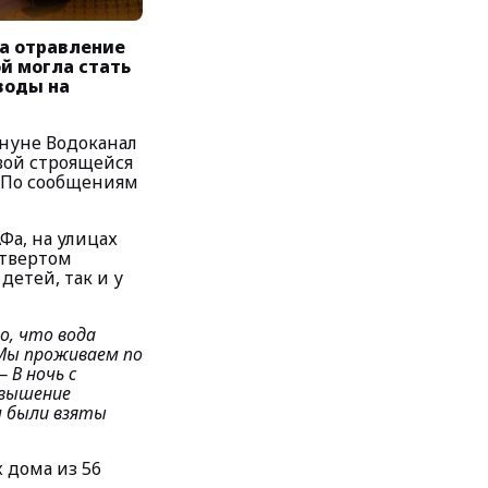
а отравление
й могла стать
 воды на
ануне Водоканал
вой строящейся
 По сообщениям
Фа, на улицах
етвертом
детей, так и у
о, что вода
 Мы проживаем по
 В ночь с
повышение
м были взяты
х дома из 56