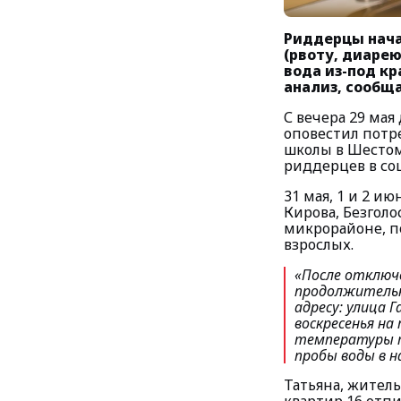
Риддерцы нача
(рвоту, диаре
вода из-под кр
анализ, сообщ
С вечера 29 мая
оповестил потр
школы в Шестом
риддерцев в соц
31 мая, 1 и 2 и
Кирова, Безголо
микрорайоне, по
взрослых.
«После отключе
продолжительно
адресу: улица Г
воскресенья на
температуры те
пробы воды в н
Татьяна, житель