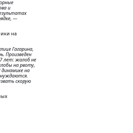
торные
тва и
результатах
рядке
, —
ники на
улице Гагарина
,
ь. Произведен
7 лет: жалоб не
лобы на рвоту,
 динамике на
 нуждаются.
ызвать скорую
ных