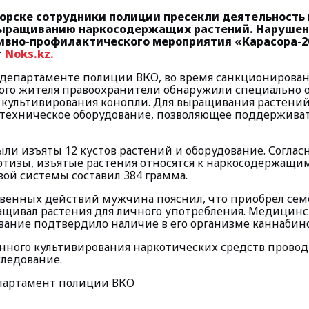
горске сотрудники полиции пресекли деятельность 
ыращиванию наркосодержащих растений. Нарушен
ивно-профилактического мероприятия «Карасора-2
т
Noks.kz.
 департаменте полиции ВКО, во время санкционирован
ого жителя правоохранители обнаружили специально 
культивирования конопли. Для выращивания растени
 техническое оборудование, позволяющее поддержив
ыли изъяты 12 кустов растений и оборудование. Согла
ртизы, изъятые растения относятся к наркосодержащим
вой системы составил 384 грамма.
твенных действий мужчина пояснил, что приобрел сем
ращивал растения для личного употребления. Медицинс
вание подтвердило наличие в его организме каннабин
онного культивирования наркотических средств провод
следование.
партамент полиции ВКО