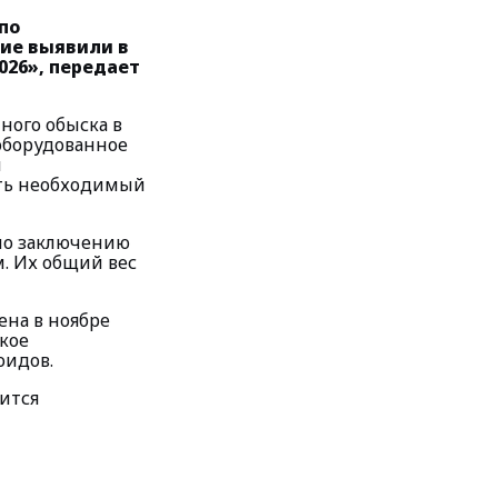
по
ие выявили в
026», передает
ного обыска в
оборудованное
й
ать необходимый
сно заключению
. Их общий вес
ена в ноябре
кое
оидов.
ится