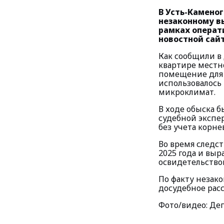
В Усть-Камено
незаконному в
рамках операт
новостной сай
Как сообщили в
квартире местн
помещение для 
использовалось
микроклимат.
В ходе обыска б
судебной экспе
без учета корне
Во время следс
2025 года и вы
освидетельство
По факту незак
досудебное рас
Фото/видео: Де