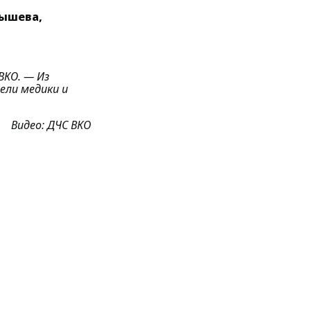
бышева,
 ВКО.
— Из
ели медики и
Видео: ДЧС ВКО