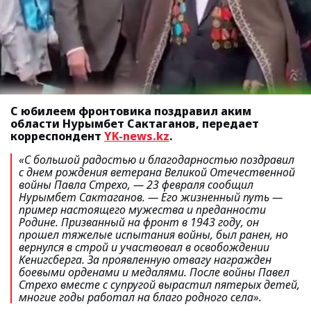
С юбилеем фронтовика поздравил аким
области Нурымбет Сактаганов, передает
корреспондент
YK-news.kz
.
«С большой радостью и благодарностью поздравил
с днем рождения ветерана Великой Отечественной
войны Павла Стрехо, —
23 февраля сообщил
Нурымбет Сактаганов.
— Его жизненный путь —
пример настоящего мужества и преданности
Родине. Призванный на фронт в 1943 году, он
прошел тяжелые испытания войны, был ранен, но
вернулся в строй и участвовал в освобождении
Кенигсберга. За проявленную отвагу награжден
боевыми орденами и медалями. После войны Павел
Стрехо вместе с супругой вырастил пятерых детей,
многие годы работал на благо родного села».