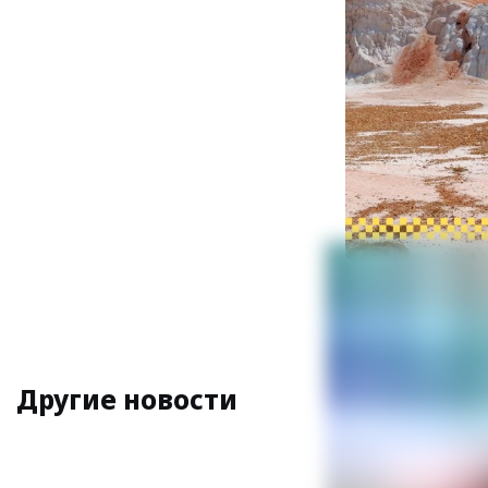
Предпросмот
#
благоустройс
Другие новости