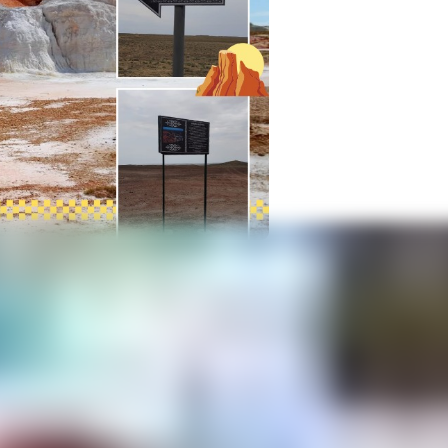
р
Фото из архива 
тво
#
ВКО
#
развитие туризма
#
Киин-Кериш