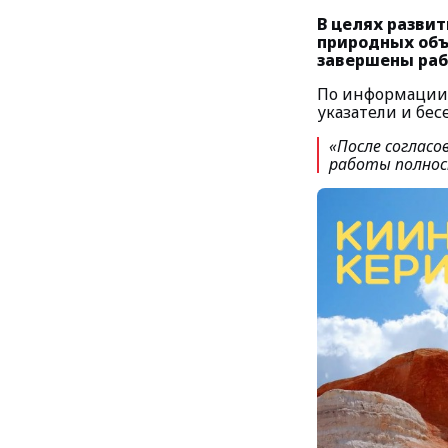
В целях разви
природных объ
завершены раб
По информации 
указатели и бес
«После согласо
работы полно