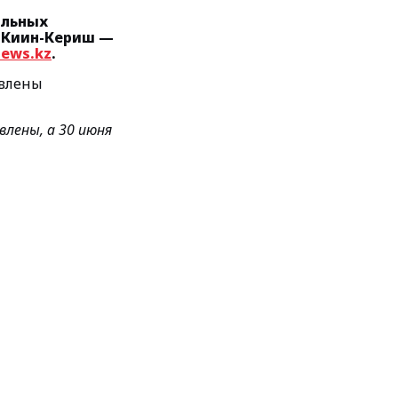
альных
а Киин-Кериш —
news.kz
.
овлены
влены, а 30 июня