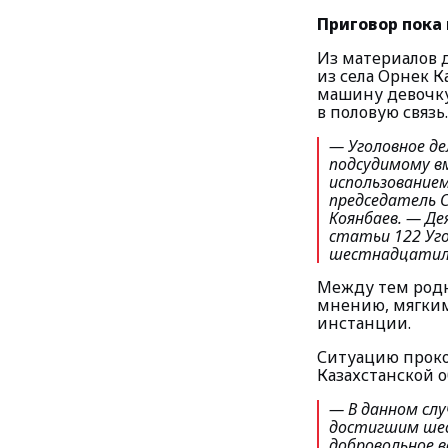
Приговор пока 
Из материалов д
из села Орнек К
машину девочку-
в половую связь.
— Уголовное де
подсудимому вм
использование
председатель С
Коянбаев.
— Дея
статьи 122 Уго
шестнадцатилет
Между тем родн
мнению, мягким
инстанции.
Ситуацию проко
Казахстанской о
— В данном слу
достигшим шес
добровольное в