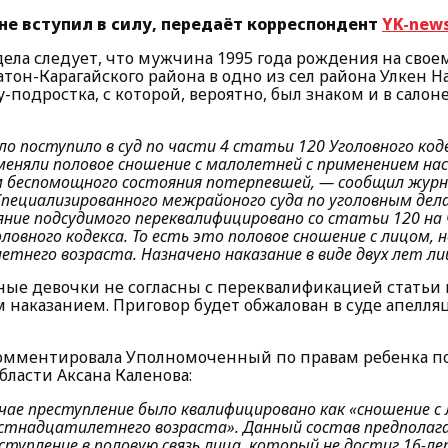
не вступил в силу, передаёт корреспондент
YK-news
ела следует, что мужчина 1995 года рождения на свое
атон-Карагайского района в одно из сел района Улкен Н
подростка, с которой, вероятно, был знаком и в салоне
ло поступило в суд по части 4 статьи 120 Уголовного коде
еняли половое сношение с малолетней с применением нас
м беспомощного состояния потерпевшей, —
сообщил жур
пециализированного межрайоного суда по уголовным дел
ние подсудимого переквалифицировано со статьи 120 на
ловного кодекса. То есть это половое сношение с лицом,
него возраста. Назначено наказание в виде двух лет ли
ые девочки не согласны с переквалификацией статьи и
 наказанием. Приговор будет обжалован в суде апелл
мментировала Уполномоченный по правам ребенка по
бласти Аксана Каленова:
чае преступление было квалифицировано как «сношение с 
тнадцатилетнего возраста». Данный состав предполаг
ступление в половую связь лица, который не достиг 16-ле