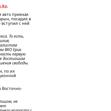
.kz
.
м авто приехал
арын, посадил в
 вступил с ней
кса. То есть,
илия,
налистам
ам ВКО Ерик
 часть первую
 не достигшим
шения свободы.
, по их
яционной
 Восточно-
лицом, не
ает
тнего возраста с