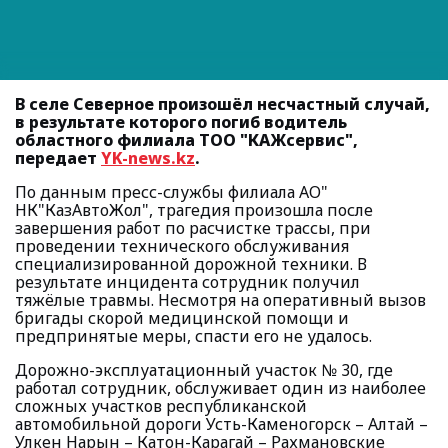
В селе Северное произошёл несчастный случай,
в результате которого погиб водитель
областного филиала ТОО "КАЖсервис",
передает
YK-news.kz
.
По данным пресс-службы филиала АО"
НК"КазАвтоЖол", трагедия произошла после
завершения работ по расчистке трассы, при
проведении технического обслуживания
специализированной дорожной техники. В
результате инцидента сотрудник получил
тяжёлые травмы. Несмотря на оперативный вызов
бригады скорой медицинской помощи и
предпринятые меры, спасти его не удалось.
Дорожно-эксплуатационный участок № 30, где
работал сотрудник, обслуживает один из наиболее
сложных участков республиканской
автомобильной дороги Усть-Каменогорск – Алтай –
Улкен Нарын – Катон-Карагай – Рахмановские