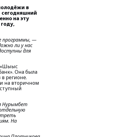
молодёжи в
а сегодняшний
енно на эту
 году,
е программы
, —
ожно ли у нас
доступны для
 «Шығыс
банк». Она была
 в регионе.
 и на вторичном
оступный
ся Нурымбет
 отдельную
отреть
иям. На
рина Плотникова