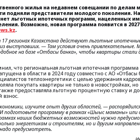
твенного жилья на недавнем совещании по делам 
ти подняли представители молодого поколения. Н
е нет льготных ипотечных программ, нацеленных им
ления. Возможно, новая программа появится в 2027
ews.kz
.
 17 регионах Казахстана действуют льготные ипотечны
из выступавших.
— Там условия очень привлекательные. М
одобное на базе «Отбасы банка», чтобы квартиры стали 
нил, что региональная льготная ипотечная программа
пущена в области в 2024 году совместно с АО «Отбасы 
ециалистов теплоэнергетики с целью удержания кадров
ляла покупать квартиры не только в новостройках, но
 также предоставляла льготную процентную ставку и д
 взнос.
кономики, изучите опыт других областей
, — распорядил
И подготовьте программу в рамках «Шығыс маманы» или
 рамках наших бюджетных возможностей нужно предусм
олько энергетикам и строителям, но и другим направлен
 надо предусмотреть.
И