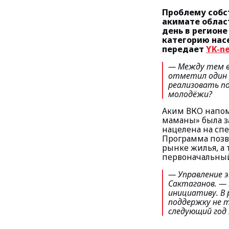
Проблему собс
акимате облас
день в регион
категорию насе
передает
YK-n
— Между тем в
отметил один 
реализовать п
молодёжи?
Аким ВКО напом
маманы» была за
нацелена на сп
Программа позво
рынке жилья, а
первоначальный
— Управление э
Сактаганов.
— 
инициативу. В
поддержку не т
следующий год