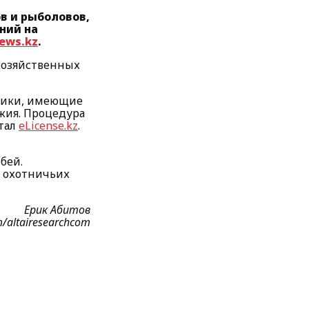
в и рыболовов,
ний на
ews.kz
.
хозяйственных
тники, имеющие
жия. Процедура
тал
eLicense.kz
.
бей.
и охотничьих
Ерик Абитов
/altairesearchcom