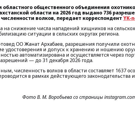
 областного общественного объединения охотнико
ахстанской области на 2026 год выдано 736 разреше
 численности волков, передает корреспондент
YK-n
а на снижение числа нападений хищников на сельско
билизацию ситуации в сельских округах региона.
отовед ОО Жанат Архабаев, разрешения получили охо
е удостоверения и допуск к хранению и ношению ору
ностью автоматизирована и осуществляется через пор
азрешений — до 31 декабря 2026 года.
ым, численность волков в области составляет 1637 осо
проводится в рамках действующего законодательства 
Фото В. М. Воробьева со страницы instagram.com