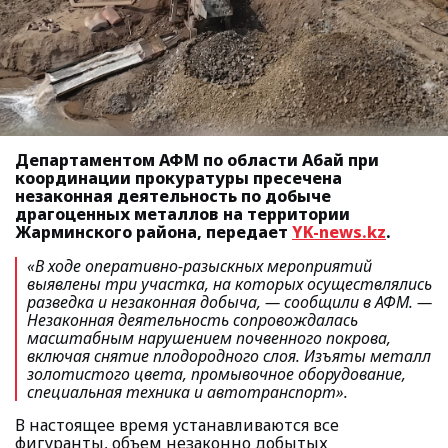
Департаментом АФМ по области Абай при
координации прокуратуры пресечена
незаконная деятельность по добыче
драгоценных металлов на территории
Жарминского района, передает
YK-news.kz
.
«В ходе оперативно-разыскных мероприятий
выявлены три участка, на которых осуществлялись
разведка и незаконная добыча
, — сообщили в АФМ.
—
Незаконная деятельность сопровождалась
масштабным нарушением почвенного покрова,
включая снятие плодородного слоя. Изъяты металл
золотистого цвета, промывочное оборудование,
специальная техника и автотранспорт».
В настоящее время устанавливаются все
фигуранты, объем незаконно добытых