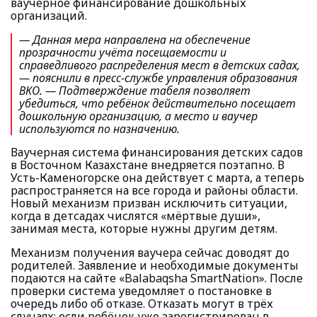
ваучерное финансирование дошкольных
организаций.
— Данная мера направлена на обеспечение
прозрачности учёта посещаемости и
справедливого распределения мест в детских садах
,
— пояснили в пресс-службе управления образования
ВКО.
— Подтверждение табеля позволяет
убедиться, что ребёнок действительно посещает
дошкольную организацию, а место и ваучер
используются по назначению.
Ваучерная система финансирования детских садов
в Восточном Казахстане внедряется поэтапно. В
Усть-Каменогорске она действует с марта, а теперь
распространяется на все города и районы области.
Новый механизм призван исключить ситуации,
когда в детсадах числятся «мёртвые души»,
занимая места, которые нужны другим детям.
Механизм получения ваучера сейчас доводят до
родителей. Заявление и необходимые документы
подаются на сайте «Balabaqsha SmartNation». После
проверки система уведомляет о постановке в
очередь либо об отказе. Отказать могут в трёх
случаях: если ребёнок уже зарегистрирован в