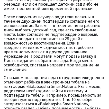
очереди, если он посещает детский сад либо не
имеет постоянной или временной прописки.
После получения ваучера родители должны в
течение двух дней подтвердить согласие на его
использование. Затем — в течение пяти рабочих
дней выбрать детский сад, где есть свободные
места. Если согласие не подтверждено вовремя,
семья попадает в стоп-лист на 28 дней с
возможностью восстановления. Если в
предпочтительном садике мест нет, ребёнка
временно зачисляют в другое дошкольное
учреждение, а родители могут подать заявку в
Лист ожидания выбранного сада. Когда место
освободится, система направит приглашение на
зачисление.
С началом посещения сада сотрудники ежедневно
отмечают ребёнка в электронном табеле на
платформе «Balabaqsha SmartNation». Раз в месяц
родителям необходимо зайти в систему и
подтвердить табель. Например, посещаемость за
ноябрь нужно подтвердить с 1 по 10 декабря —
авторизоваться в «Balabaqsha SmartNation»,
открыть раздел «Табель посещаемости», выбрать