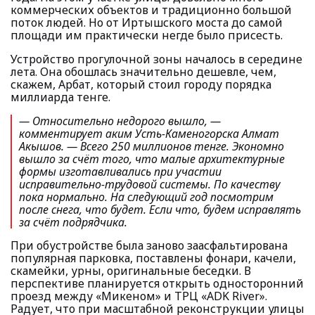
коммерческих объектов и традиционно большой
поток людей. Но от Иртышского моста до самой
площади им практически негде было присесть.
Устройство прогулочной зоны началось в середине
лета. Она обошлась значительно дешевле, чем,
скажем, Арбат, который стоил городу порядка
миллиарда тенге.
— Относительно недорого вышло
, —
комментирует аким Усть-Каменогорска Алмат
Акышов.
— Всего 250 миллионов тенге. Экономно
вышло за счёт того, что малые архитектурные
формы изготавливались при участии
исправительно-трудовой системы. По качеству
пока нормально. На следующий год посмотрим
после снега, что будет. Если что, будем исправлять
за счёт подрядчика.
При обустройстве была заново заасфальтирована
популярная парковка, поставлены фонари, качели,
скамейки, урны, оригинальные беседки. В
перспективе планируется открыть односторонний
проезд между «Микеном» и ТРЦ «ADK River».
Радует, что при масштабной реконструкции улицы