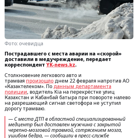
Фото:
очевидца
Пострадавшего с места аварии на «скорой»
доставили в медучреждение, передает
корреспондент
YK-news.kz
.
Столкновение легкового авто и
трамвая
произошло
днем 22 февраля напротив АО
«Казактелеком». По
данным департамента
полиции
, водитель Kia на перекрёстке улиц
Казахстан и Кабанбай батыра при повороте налево
на разрешающий сигнал светофора не уступил
дорогу трамваю.
— С места ДТП в областной специализированный
медцентр был доставлен мужчина с закрытой
черепно-мозговой травмой, сотрясением мозга,
ушибом бедра
, — сообщили в пресс-службе