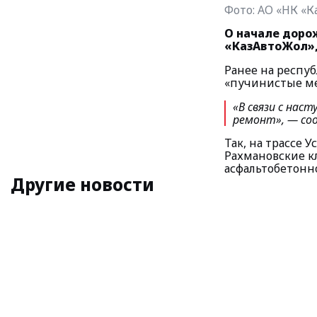
Фото:
АО «НК «К
О начале доро
«КазАвтоЖол»
Ранее на респуб
«пучинистые ме
«В связи с нас
ремонт», —
со
Так, на трассе 
Рахмановские к
асфальтобетонн
Другие новости