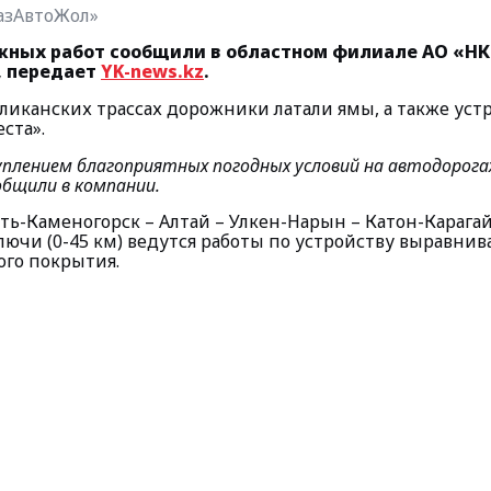
азАвтоЖол»
жных работ сообщили в областном филиале АО «НК
, передает
YK-news.kz
.
ликанских трассах дорожники латали ямы, а также уст
ста».
туплением благоприятных погодных условий на автодорога
общили в компании.
Усть-Каменогорск – Алтай – Улкен-Нарын – Катон-Карагай
лючи (0-45 км) ведутся работы по устройству выравнив
ого покрытия.