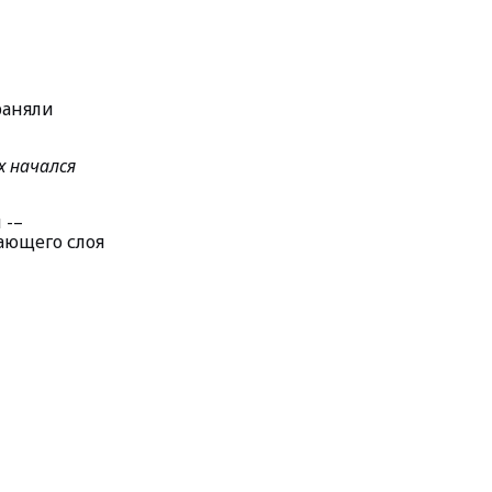
раняли
х начался
 -–
ающего слоя