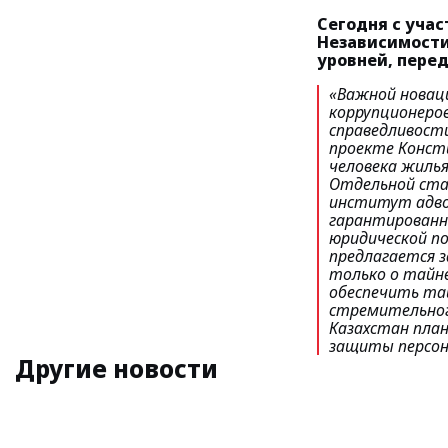
Сегодня с уча
Независимости
уровней, пере
«Важной новац
коррупционеров
справедливост
проекте Конст
человека жилья
Отдельной стат
институт адво
гарантированны
юридической п
предлагается з
только о тайн
обеспечить тай
стремительног
Казахстан пла
защиты персон
Другие новости