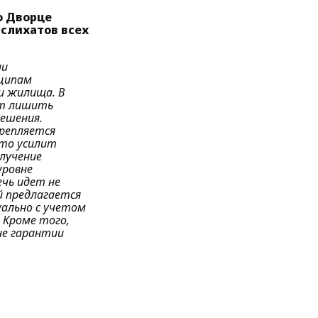
о Дворце
аслихатов всех
ии
нципам
и жилища. В
ет лишить
решения.
крепляется
Это усилит
лучение
уровне
ечь идет не
й предлагается
уально с учетом
 Кроме того,
не гарантии