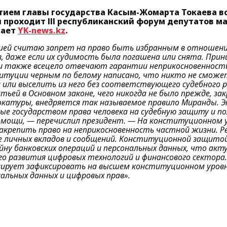
стием главы государства Касым-Жомарта Токаева в
 проходит ІІІ республиканский форум депутатов м
дает
YK-news.kz
.
ией считаю запрет на право быть избранным в отношен
, даже если их судимость была погашена или снята. При
и также всецело отвечают гарантии неприкосновенност
итуции черным по белому написано, что никто не смож
 или выселить из него без соответствующего судебного 
ьей в Основном законе, чего никогда не было прежде, за
катуры, внедряется так называемое правило Миранды. 
е государством права человека на судебную защиту и по
омощи, —
перечислил президент.
— На конституционном 
акрепить право на неприкосновенность частной жизни. Р
е личных вкладов и сообщений. Конституционной защито
ну банковских операций и персональных данных, что акт
о развития цифровых технологий и финансового сектора.
нирует зафиксировать на высшем конституционном уров
альных данных и цифровых прав».