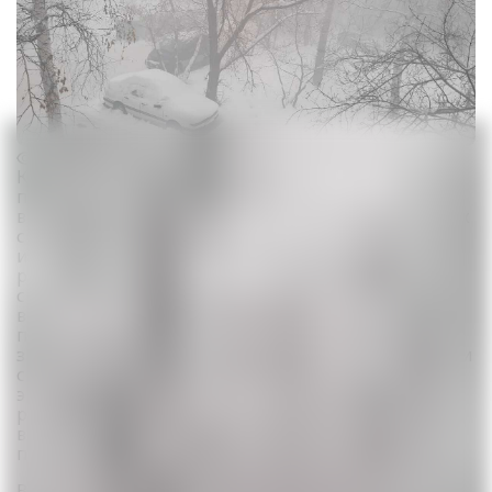
Предпросмотр
Кроме того, устькаменогорцы стали жаловаться на
першение в горле после пребывания на открытом
воздухе. Некоторые горожане пишут в социальных
сетях, что «нечем дышать» не только на улице, но
и даже в зданиях. К примеру, в торговых точках в
районе Дворца спорта имени Б. Александрова, по
свидетельству очевидца, продавцы были
вынуждены надеть медицинские маски по этой
причине. В соцсетях и мессенджерах снова
заговорили о возможной аварии на производстве и
связанными с ней выбросами. В доказательство
этой версии люди начали делиться данными
различных приложений мониторинга качества
воздуха, которые показывали серьезные
превышения ПДК вредных веществ.
В ДЧС ВКО версию об аварии не подтвердили.