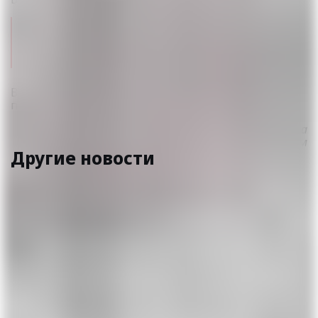
— Про аварии нам никто не сообщал, такой
информации не было, —
сказали в пресс-службе
ведомства.
— Но в регионе третий день —
безветрие и НМУ.
В департаменте экологии ВКО ситуацию пока не
прокомментировали.
Видео автора
Фото автора и предоставлено очевидцем
Другие новости