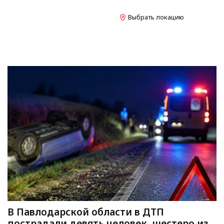
Выбрать локацию
В Павлодарской области в ДТП
пострадали девять человек, шестеро из