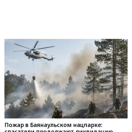
Пожар в Баянаульском нацпарке:
спасатели продолжают ликвидацию